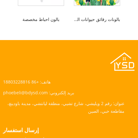
بالونات رقائق حيوانات الغابة
بالون احباط مخصصة
هاتف:
+86 18803228816
بريد إلكتروني:
phoebeli@bdysd.com
عنوان:
رقم 2 ويليشي، شارع تشيي، منطقة ليانتشي، مدينة باودينغ،
مقاطعة خبي، الصين
إرسال استفسار