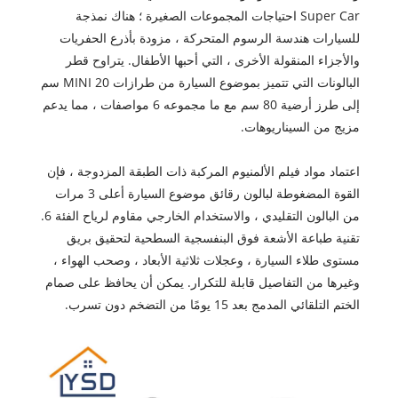
Super Car احتياجات المجموعات الصغيرة ؛ هناك نمذجة
للسيارات هندسة الرسوم المتحركة ، مزودة بأذرع الحفريات
والأجزاء المنقولة الأخرى ، التي أحبها الأطفال. يتراوح قطر
البالونات التي تتميز بموضوع السيارة من طرازات MINI 20 سم
إلى طرز أرضية 80 سم مع ما مجموعه 6 مواصفات ، مما يدعم
مزيج من السيناريوهات.
اعتماد مواد فيلم الألمنيوم المركبة ذات الطبقة المزدوجة ، فإن
القوة المضغوطة لبالون رقائق موضوع السيارة أعلى 3 مرات
من البالون التقليدي ، والاستخدام الخارجي مقاوم لرياح الفئة 6.
تقنية طباعة الأشعة فوق البنفسجية السطحية لتحقيق بريق
مستوى طلاء السيارة ، وعجلات ثلاثية الأبعاد ، وصحب الهواء ،
وغيرها من التفاصيل قابلة للتكرار. يمكن أن يحافظ على صمام
الختم التلقائي المدمج بعد 15 يومًا من التضخم دون تسرب.