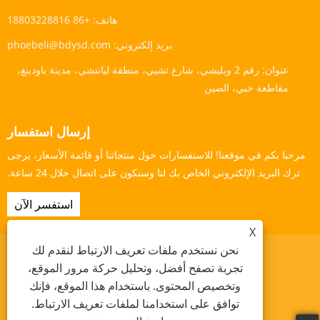
هاتف:
+86 18803228816
بريد إلكتروني:
phoebeli@bdysd.com
عنوان:
رقم 2 ويليشي، شارع تشيي، منطقة ليانتشي، مدينة باودينغ،
مقاطعة خبي، الصين
إرسال استفسار
مرحبا بكم في موقعنا! للاستفسارات حول منتجاتنا أو قائمة الأسعار، يرجى
ترك البريد الإلكتروني الخاص بك لنا وسنكون على اتصال خلال 24 ساعة.
استفسر الآن
X
نحن نستخدم ملفات تعريف الارتباط لنقدم لك
تجربة تصفح أفضل، وتحليل حركة مرور الموقع،
وتخصيص المحتوى. باستخدام هذا الموقع، فإنك
Links
Sitemap
RSS
XML
سياسة الخصوصية
توافق على استخدامنا لملفات تعريف الارتباط.