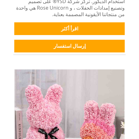
استخدام الديكور. تركز شركة YSD® على تصميم
وتصنيع إمدادات الحفلات ، و Rose Unicorn هي واحدة
من منتجاتنا الأيقونية المصممة بعناية.
اقرأ أكثر
إرسال استفسار