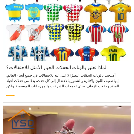
لماذا تعتبر بالونات الحفلات الخيار الأمثل للاحتفالات؟
أصبحت بالونات الحفلات عنصرًا لا غنى عنه للاحتفالات في جميع أنحاء العالم.
إنها تضيف اللون والإثارة والشعور بالاحتفال إلى كل حدث، بدءًا من حفلات أعياد
الميلاد وحفلات الزفاف وحتى تجمعات الشركات والمهرجانات الموسمية. ولكن
بالإضافة إلى جاذبيتها الزخرفية، توفر بالونات الحفلات الحديثة المتانة والتنوع وميزات
السلامة التي تجعلها مثالية لمجموعة واسعة من المناسبات.