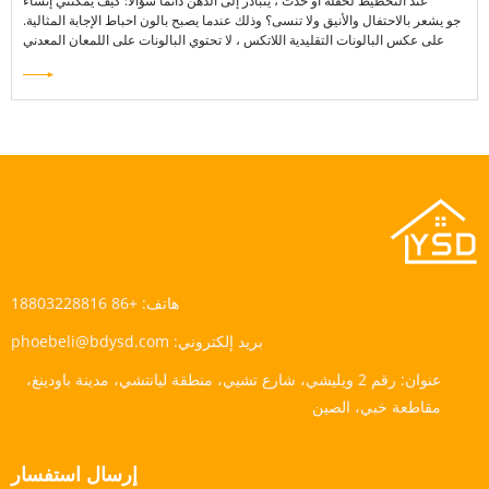
عند التخطيط لحفلة أو حدث ، يتبادر إلى الذهن دائمًا سؤالًا: كيف يمكنني إنشاء
جو يشعر بالاحتفال والأنيق ولا تنسى؟ وذلك عندما يصبح بالون احباط الإجابة المثالية.
على عكس البالونات التقليدية اللاتكس ، لا تحتوي البالونات على اللمعان المعدني
فحسب ، بل تحمل أيضًا شكلها ولونها لفترة أطول.
هاتف:
+86 18803228816
بريد إلكتروني:
phoebeli@bdysd.com
عنوان:
رقم 2 ويليشي، شارع تشيي، منطقة ليانتشي، مدينة باودينغ،
مقاطعة خبي، الصين
إرسال استفسار