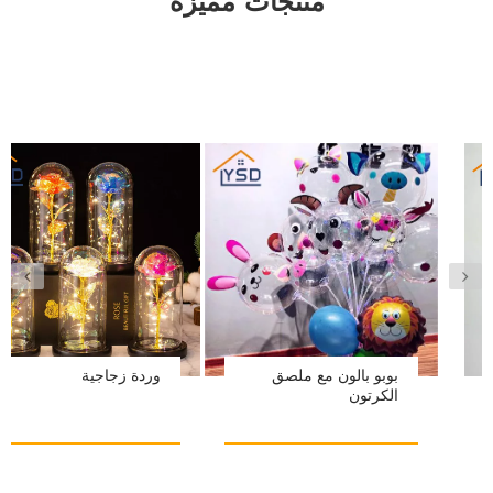
منتجات مميزة
بوبو بالون مع ملصق
وردة زجاجية
الكرتون