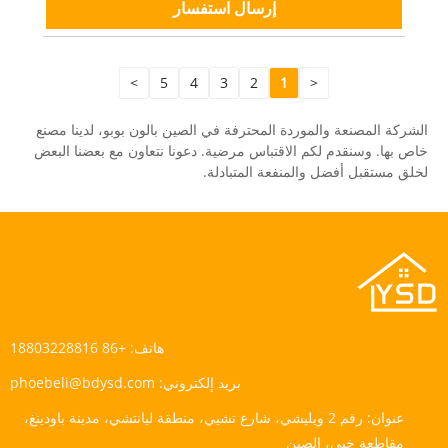
إرسال استفسار
>
5
4
3
2
1
<
الشركة المصنعة والموردة المحترفة في الصين بالون بوبو، لدينا مصنع
خاص بها. وسنقدم لكم الاقتباس مرضية. دعونا نتعاون مع بعضنا البعض
لخلق مستقبل أفضل والمنفعة المتبادلة.
هاتف:
+86 18803228816
بريد إلكتروني:
phoebeli@bdysd.com
عنوان:
رقم 2 ويليشي، شارع تشيي، منطقة ليانتشي، مدينة باودينغ،
مقاطعة خبي، الصين