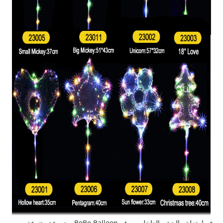
فيما يتعلق بالحشو الداخلي، يوفر BoBo Balloon مجموعة متنوعة من