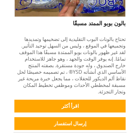
بالون بوبو الممتد مسبقًا
تحتاج بالونات البوب ​​التقليدية إلى تضخيمها وتمديدها
وتجميعها في الموقع ، وليس من السهل توحيد التأثير.
لقد غير ظهور بالونات بوبو الممتدة مسبقًا هذا الموقف
تمامًا. إنه يوفر الوقت والجهد ، وهو جاهز للاستخدام
خارج الصندوق ، وله جودة مستقرة. بصفته المنتج
الأساسي الذي أنشأته YSD® ، تم تصميمه خصيصًا لحل
نقاط ألم الديكور للحفلات ، مما يجعل خبرة مريحة غير
مسبقة لمخططي الأحداث وموظفي تخطيط المكان
وتجار التجزئة.
اقرأ أكثر
إرسال استفسار