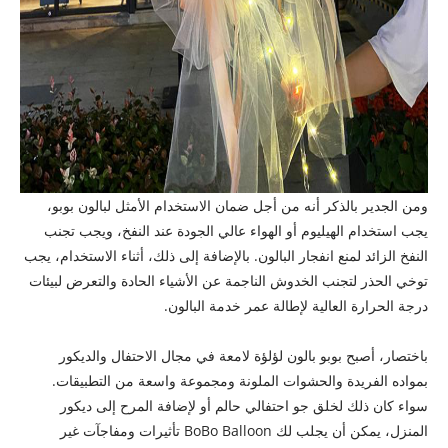
ومن الجدير بالذكر أنه من أجل ضمان الاستخدام الأمثل لبالون بوبو،
يجب استخدام الهيليوم أو الهواء عالي الجودة عند النفخ، ويجب تجنب
النفخ الزائد لمنع انفجار البالون. بالإضافة إلى ذلك، أثناء الاستخدام، يجب
توخي الحذر لتجنب الخدوش الناجمة عن الأشياء الحادة والتعرض لبيئات
درجة الحرارة العالية لإطالة عمر خدمة البالون.
باختصار، أصبح بوبو بالون لؤلؤة لامعة في مجال الاحتفال والديكور
بمواده الفريدة والحشوات الملونة ومجموعة واسعة من التطبيقات.
سواء كان ذلك لخلق جو احتفالي حالم أو لإضافة المرح إلى ديكور
المنزل، يمكن أن يجلب لك BoBo Balloon تأثيرات ومفاجآت غير