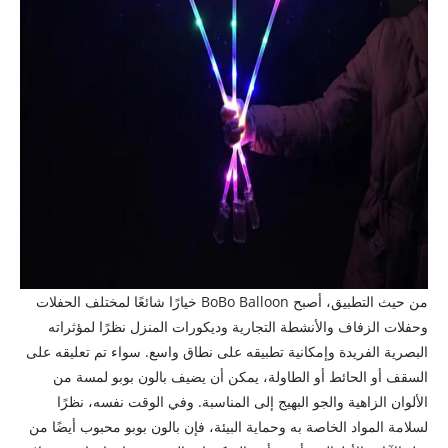
من حيث التطبيق، أصبح BoBo Balloon خيارًا شائعًا لمختلف الحفلات
وحفلات الزفاف والأنشطة التجارية وديكورات المنزل نظرًا لمؤثراته
البصرية الفريدة وإمكانية تطبيقه على نطاق واسع. سواء تم تعليقه على
السقف أو الحائط أو الطاولة، يمكن أن يضيف بالون بوبو لمسة من
الألوان الزاهية والجو البهيج إلى المناسبة. وفي الوقت نفسه، نظرًا
لسلامة المواد الخاصة به وحماية البيئة، فإن بالون بوبو محبوب أيضًا من