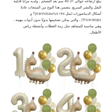
يبلغ ارتفاعه حوالي 31-40 سم بعد التضخم ، ولديه مزايا قابلية
النقل والنشر السريع. يتضمن هذا النوع من المنتجات عادةً
أشكال الديناصورات (مثل Tyrannosaurus rex و
Triceratops) ، والتي يمكن تضخيمها يدويًا بدون أدوات مهنية ،
وهي مناسبة للمشاهد مثل زينة العطلات وأنشطة رياض
الأطفال.