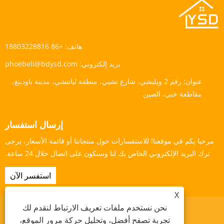
هاتف:
+86 18803228816
بريد إلكتروني:
phoebeli@bdysd.com
عنوان:
رقم 2 ويليشي، شارع تشيي، منطقة ليانتشي، مدينة باودينغ،
مقاطعة خبي، الصين
إرسال استفسار
مرحبا بكم في موقعنا! للاستفسارات حول منتجاتنا أو قائمة الأسعار، يرجى
ترك البريد الإلكتروني الخاص بك لنا وسنكون على اتصال خلال 24 ساعة.
استفسر الآن
X
نحن نستخدم ملفات تعريف الارتباط لنقدم لك
تجربة تصفح أفضل، وتحليل حركة مرور الموقع،