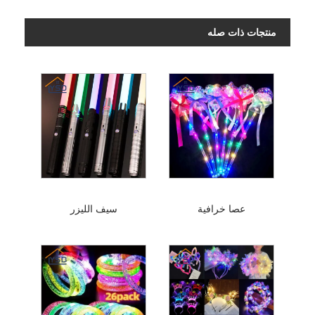
منتجات ذات صله
عصا خرافية
سيف الليزر