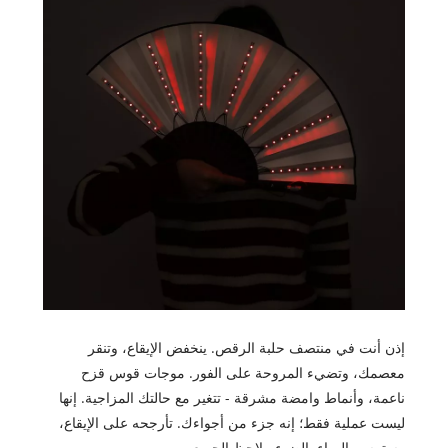
إذن أنت في منتصف حلبة الرقص. ينخفض ​​الإيقاع، وتنقر
معصمك، وتضيء المروحة على الفور. موجات قوس قزح
ناعمة، وأنماط وامضة مشرقة - تتغير مع حالتك المزاجية. إنها
ليست عملية فقط؛ إنه جزء من أجواءك. تأرجحه على الإيقاع،
وسترسم الهواء بالضوء. يلاحظ الجميع.