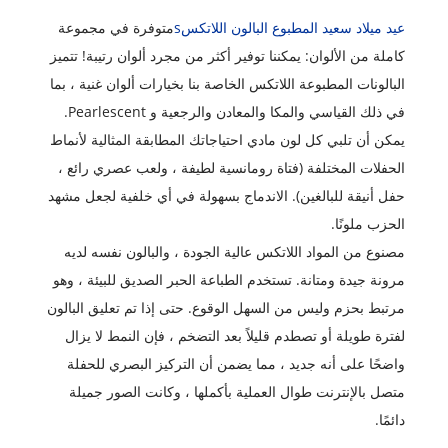
عيد ميلاد سعيد المطبوع البالون اللاتكس
s
متوفرة في مجموعة
كاملة من الألوان: يمكننا توفير أكثر من مجرد ألوان رتيبة! تتميز
البالونات المطبوعة اللاتكس الخاصة بنا بخيارات ألوان غنية ، بما
في ذلك القياسي والمكا والمعادن والرجعية و Pearlescent.
يمكن أن تلبي كل لون مادي احتياجاتك المطابقة المثالية لأنماط
الحفلات المختلفة (فتاة رومانسية لطيفة ، ولعب عصري رائع ،
حفل أنيقة للبالغين). الاندماج بسهولة في أي خلفية لجعل مشهد
الحزب ملونًا.
مصنوع من المواد اللاتكس عالية الجودة ، والبالون نفسه لديه
مرونة جيدة ومتانة. تستخدم الطباعة الحبر الصديق للبيئة ، وهو
مرتبط بحزم وليس من السهل الوقوع. حتى إذا تم تعليق البالون
لفترة طويلة أو تصطدم قليلاً بعد التضخم ، فإن النمط لا يزال
واضحًا على أنه جديد ، مما يضمن أن التركيز البصري للحفلة
متصل بالإنترنت طوال العملية بأكملها ، وكانت الصور جميلة
دائمًا.