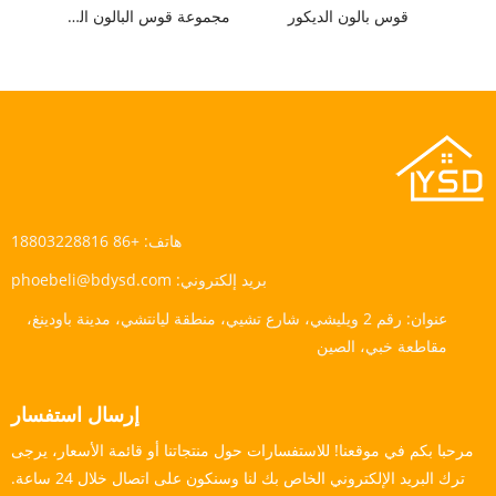
قوس بالون الديكور
مجموعة قوس البالون الغابات
هاتف:
+86 18803228816
بريد إلكتروني:
phoebeli@bdysd.com
عنوان:
رقم 2 ويليشي، شارع تشيي، منطقة ليانتشي، مدينة باودينغ،
مقاطعة خبي، الصين
إرسال استفسار
مرحبا بكم في موقعنا! للاستفسارات حول منتجاتنا أو قائمة الأسعار، يرجى
ترك البريد الإلكتروني الخاص بك لنا وسنكون على اتصال خلال 24 ساعة.