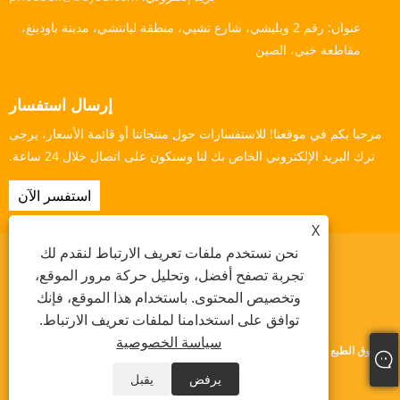
عنوان:
رقم 2 ويليشي، شارع تشيي، منطقة ليانتشي، مدينة باودينغ،
مقاطعة خبي، الصين
إرسال استفسار
مرحبا بكم في موقعنا! للاستفسارات حول منتجاتنا أو قائمة الأسعار، يرجى
ترك البريد الإلكتروني الخاص بك لنا وسنكون على اتصال خلال 24 ساعة.
استفسر الآن
X
نحن نستخدم ملفات تعريف الارتباط لنقدم لك
تجربة تصفح أفضل، وتحليل حركة مرور الموقع،
وتخصيص المحتوى. باستخدام هذا الموقع، فإنك
Links
Sitemap
RSS
XML
سياسة الخصوصية
توافق على استخدامنا لملفات تعريف الارتباط.
سياسة الخصوصية
حقوق الطبع والنشر © 2024 Baoding Yishengda Trading Co., Ltd. جميع الحقوق
محفوظة.
يرفض
يقبل