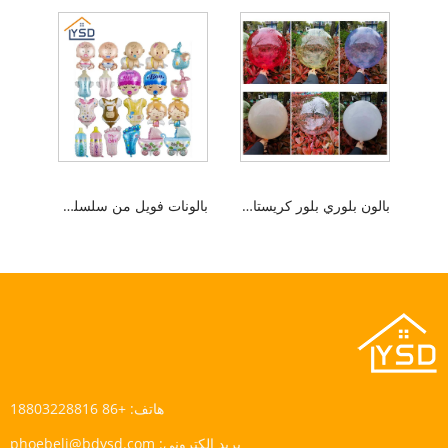
بالون بلوري بلور كريستال بوبو
بالونات فويل من سلسلة المعمودية
هاتف:
+86 18803228816
بريد إلكتروني:
phoebeli@bdysd.com