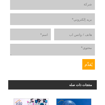
منتجات ذات صله