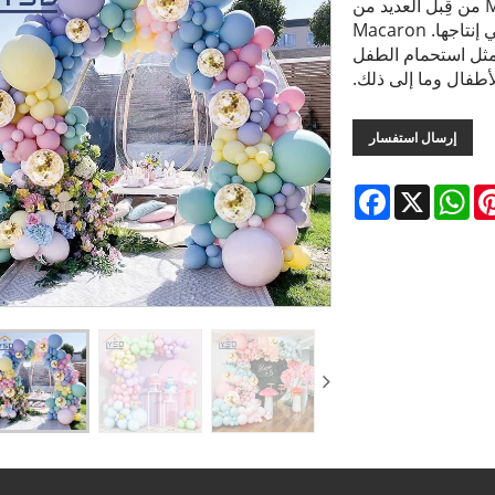
من المحبوب في Macaron Balloon Arch Kit من قِبل العديد من
الأشخاص ، ولديها شركة YSD خبرة 10 سنوات في إنتاجها. Macaron
سبات ، مثل استحمام الطفل
لأطفال وما إلى ذلك.
إرسال استفسار
Facebook
WhatsApp
X
Pintere
L