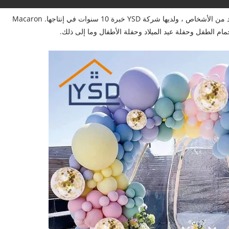
من المحبوب في Macaron Balloon Arch Kit من قِبل العديد من الأشخاص ، ولديها شركة YSD خبرة 10 سنوات في إنتاجها. Macaron