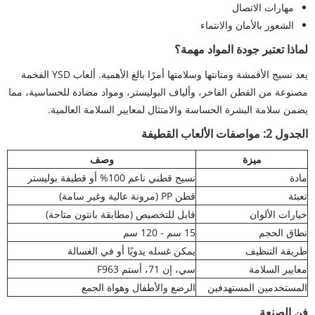
مهارات الاتصال
الشعور بالأمان والانتماء
لماذا تعتبر جودة المواد مهمة؟
يعد نسيج الأقمشة ومتانتها وسلامتها أمرًا بالغ الأهمية. ألعاب YSD الفخمة
مصنوعة من القطن الفاخر، وألياف البوليستر، ومواد مضادة للحساسية، مما
يضمن سلامة البشرة الحساسة والامتثال لمعايير السلامة العالمية.
الجدول 2: مواصفات الألعاب القطيفة
ميزة
وصف
مادة
نسيج قطني ناعم 100% أو قطيفة بوليستر
تعبئة
قطن PP (مرونة عالية وغير سامة)
خيارات الألوان
قابل للتخصيص (مطابقة بانتون متاحة)
نطاق الحجم
15 سم - 120 سم
طريقة التنظيف
يمكن غسله يدويًا أو في الغسالة
معايير السلامة
سي، إن 71، أستم F963
المستخدمين المستهدفين
الرضع والأطفال وهواة الجمع
فن الصنعة