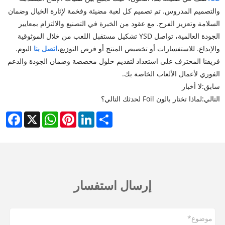
والتصميم المدروس. تم تصميم كل لعبة مضيئة وفخمة لإثارة الخيال وضمان
السلامة وتعزيز الفرح. مع عقود من الخبرة في التصنيع والالتزام بمعايير
الجودة العالمية، تواصل YSD تشكيل مستقبل اللعب من خلال الموثوقية
والإبداع. للاستفسارات أو تخصيص المنتج أو فرص التوزيع،
اتصل بنا
اليوم.
فريقنا المحترف على استعداد لتقديم حلول مخصصة وضمان الجودة والدعم
الفوري لأعمال الألعاب الخاصة بك.
سابق:
لا أخبار
التالي:
لماذا تختار بالون Foil لحدثك التالي؟
cebook
WhatsApp
X
Pinterest
LinkedIn
Share
إرسال استفسار