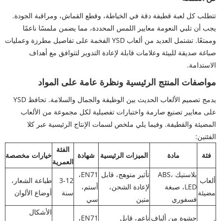
تتطلب كل لعبة قطيفة دقة في الخياطة، وقطع القماش، ومراقبة الجودة.
يجب أن تلبي النعومة معايير اللمس المحددة، مما يضمن ملمسًا ناعمًا
وممتعًا. تشتمل العديد من ألعاب YSD الفخمة على تفاصيل مطرزة وعمليات
صباغة صديقة للبيئة وعلامات قابلة لإعادة التدوير لتتوافق مع أهداف
الاستدامة.
مواصفات المنتج الرئيسية ونظرة عامة على المواد
يدمج تصميم الألعاب الحديث بين الوظيفة والجمال والسلامة. تحافظ YSD
على معايير تصنيع صارمة واختبارات تفصيلية لكل مجموعة من الألعاب
المضيئة والقطيفة. وفيما يلي ملخص لسمات الإنتاج الرئيسية عبر كلا
الفئتين:
الفئة
فئة
مادة
الميزات الرئيسية
شهادة
خيارات مخصصة
العمرية
بلاستيك ABS،
تأثير متوهج، قابل
EN71،
ألعاب
3-12
طباعة الشعار،
LED، صبغة
لإعادة الشحن،
أستم،
مضيئة
سنة
أوضاع الألوان
فسفوري
متين
سي
الأشكال
حشوة من ألياف
ناعم، قابل
EN71،