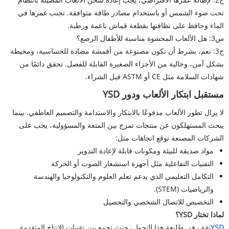
تحت ضوء الشمس أو باستخدام مصادر طاقة متوافقة. تجنب غمرها في
الماء وحافظ على نظافتها بقطعة قماش ناعمة ورطبة.
س3: هل الألعاب المحشوة مناسبة للأطفال الرضع؟
ج3: نعم، بشرط أن تكون مصنوعة من أقمشة مضادة للحساسية، ومخيطة
بشكل آمن، وخالية من الأجزاء الصغيرة القابلة للفصل. تحقق دائمًا من
شهادات السلامة مثل CE أو ASTM قبل الشراء.
مستقبل ابتكار الألعاب ودور YSD
لا يزال تطور الألعاب مدفوعًا بالابتكار والاستدامة والتصميم العاطفي. بينما
يبحث المستهلكون عن منتجات تمزج بين المتعة والمسؤولية، يجب على
الشركات المصنعة توقع اتجاهات مثل:
مواد صديقة للبيئة ومكونات قابلة لإعادة التدوير
التقنيات التفاعلية مثل أجهزة استشعار الصوت أو الحركة
التكامل التعليمي الذي يدعم تعلم العلوم والتكنولوجيا والهندسة
والرياضيات (STEM).
التخصيص للاتصال الشخصي والتحصيل
لماذا تختار YSD؟
YSD
تقف في طليعة هذا التحول، حيث تجمع بين تقنيات الإنتاج المتقدمة