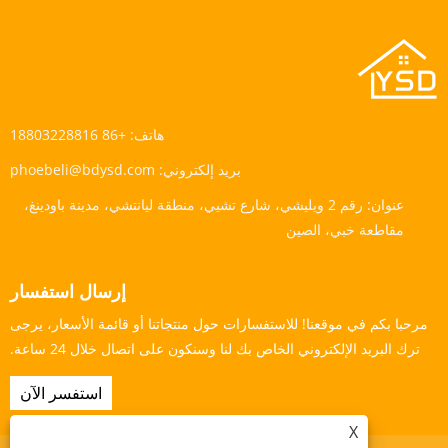
هاتف:
+86 18803228816
بريد إلكتروني:
phoebeli@bdysd.com
عنوان:
رقم 2 ويليشي، شارع تشيي، منطقة ليانتشي، مدينة باودينغ،
مقاطعة خبي، الصين
إرسال استفسار
مرحبا بكم في موقعنا! للاستفسارات حول منتجاتنا أو قائمة الأسعار، يرجى
ترك البريد الإلكتروني الخاص بك لنا وسنكون على اتصال خلال 24 ساعة.
استفسر الآن
X