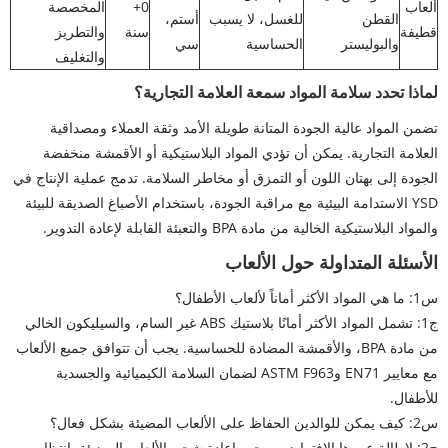
ألعاب
0+
المخصصة
القطن
للغسل، لا يسبب
أستم،
قطيفة
سنة
والتطريز
والبوليستر
الحساسية
سي
والتغليف
لماذا تحدد سلامة المواد سمعة العلامة التجارية؟
تضمن المواد عالية الجودة المتانة طويلة الأمد وثقة العملاء ومصداقية
العلامة التجارية. يمكن أن تؤدي المواد البلاستيكية أو الأقمشة منخفضة
الجودة إلى بهتان اللون أو التمزق أو مخاطر السلامة. تدمج عملية الإنتاج في
YSD الاستدامة البيئية مع مراقبة الجودة، باستخدام الأصباغ الصديقة للبيئة
والمواد البلاستيكية الخالية من مادة BPA والتعبئة القابلة لإعادة التدوير.
الأسئلة المتداولة حول الألعاب
س1: ما هي المواد الأكثر أماناً لألعاب الأطفال؟
ج1: تشمل المواد الأكثر أمانًا بلاستيك ABS غير السام، والسيليكون الخالي
من مادة BPA، والأقمشة المضادة للحساسية. يجب أن تتوافق جميع الألعاب
مع معايير EN71 وASTM F963 لضمان السلامة الكيميائية والجسدية
للأطفال.
س2: كيف يمكن للوالدين الحفاظ على الألعاب المضيئة بشكل فعال؟
ج2: لإطالة عمرها الافتراضي، يجب إعادة شحن الألعاب المضيئة بانتظام