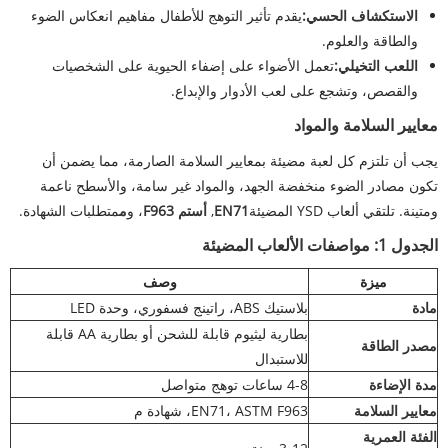
الاستكشاف الحسي:
يقدم تأثير التوهج للأطفال مفاهيم انعكاس الضوء
والطاقة والعلوم.
اللعب التخيلي:
تعمل الأضواء على إضفاء الحيوية على الشخصيات
والقصص، وتشجع على لعب الأدوار والإبداع.
معايير السلامة والمواد
يجب أن تلتزم كل لعبة مضيئة بمعايير السلامة الصارمة، مما يضمن أن
تكون مصادر الضوء منخفضة الجهد، والمواد غير سامة، والأسطح ناعمة
ومتينة. تلتقي ألعاب YSD المضيئة
EN71
,
أستم F963
، و
م
متطلبات الشهادة.
الجدول 1: مواصفات الألعاب المضيئة
ميزة
وصف
مادة
بلاستيك ABS، راتينج فسفوري، وحدة LED
بطارية ليثيوم قابلة للشحن أو بطارية AA قابلة
مصدر الطاقة
للاستبدال
مدة الإضاءة
4-8 ساعات توهج متواصل
معايير السلامة
EN71، ASTM F963، شهادة م
الفئة العمرية