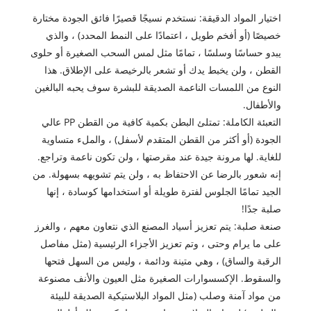
اختيار المواد الدقيقة: نستخدم نسيجًا قصيرًا فائق الجودة مختارة
خصيصًا (أو أفخم طويل ، اعتمادًا على النمط المحدد) ، والذي
يبدو حساسًا وسلسًا ، تمامًا مثل لمس السحب الصغيرة أو حلوى
القطن ، ولن يخبط يدك أو تشعر بالرخيصة على الإطلاق. هذا
النوع من اللمسات الناعمة الصديقة للبشرة سوف يحبه البالغين
والأطفال.
التعبئة الكاملة: تمتلئ البطن بكمية كافية من القطن PP عالي
الجودة (أو أكثر من القطن المتقدم لأسفل) ، والملء متساوية
للغاية. لها مرونة جيدة عند مقرصتها ، ولن تكون ناعمة وتراجع.
إنه شعور بالرضا عن الاحتفاظ به ، ولن يتم تشويهه بسهولة. من
الجيد تمامًا الجلوس لفترة طويلة أو استخدامها كوسادة ، إنها
صلبة جدًا!
صنعة صلبة: يتم تعزيز أسياد المصنع الذي نتعاون معهم ، والغرز
على ما يرام وحتى ، وتم تعزيز الأجزاء الرئيسية (مثل مفاصل
الرقبة والساق) ، وهي متينة ودائمة ، وليس من السهل فتحها
والسقوط. الإكسسوارات الصغيرة مثل العيون والأنف مصنوعة
من مواد آمنة وصلب (مثل المواد البلاستيكية الصديقة للبيئة