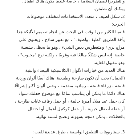
والتطريز) لضمان السلامة ، خاصة عندما يكون هناك أطفال.
يمكنك أن تطمئن.
2. شكل لطيف ، متعدد الاستخدامات لمختلف موضوعات
الحزب:
قضينا الكثير من الوقت في البحث عن اتجاه تصميم الألبكة هذا.
يأخذ الطريق "لطيف ولطيف" ، مع تعبير ساذج ، ويحتوي على
مزاج بريء ومتغطرس بعض الشيء ، وهو ما يحظى بشعبية
خاصة. إنه ليس شكلًا مبالغًا فيه وغريبًا ، ولكنه نوع "محبوب" ،
وهو مقبول للغاية.
هناك العديد من خيارات الألوان! الكلاسيكية البيضاء والبنية
(الجمال) يجب أن تكون طازجة وطبيعية. هناك أيضًا ألوان وردية
فاتحة ، زرقاء فاتحة ، رمادية متقدمة ، وحتى ألوان أكثر إشراقًا.
هناك دائمًا ما يمكن أن يتناسب تمامًا مع موضوع حفلتك-سواء
كان حفل عيد ميلاد أميرة حالمة ، أو حفل زفاف غابات طازجة ،
أو حفلة أطفال حيوية ، أو حفل كوكتيل أعمال أو احتفال
بالعطلات ، يمكن دمجه بسهولة وتصبح لمسة نهائية.
3. سيناريوهات التطبيق الواسعة ، طرق عديدة للعب: