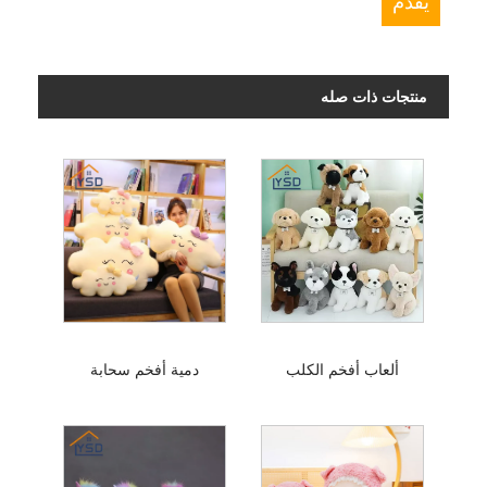
منتجات ذات صله
ألعاب أفخم الكلب
دمية أفخم سحابة