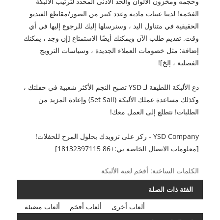
وحجمه ومخزون الألوان والحد الأدنى المحدد لترتيب الألبكة
الفخمة! لدينا عينات مادية وعدد كبير من الصور/مقاطع الفيديو
الحقيقية في متناول اليد ، وسنرسلها إليك للرجوع إليها في أي
وقت. تقديم طلب الآن ويمكنك أيضًا الاستمتاع [إن وجد ، يمكنك
إضافة: مثل خصومات العملاء الجديدة ، وسياسات الترويج
الفصلية ، إلخ]!
دع الألبكة اللطيفة لـ YSD تصبح النجم الأكثر شعبية في حفلتك ،
وكذلك مساعدة عملك الألبكة (Set Sail) وإعادة المزيد من
الطلبات! نتطلع إلى العمل معك!
YSD Company - ركز على تزويدك بحلول المرح للحفلات!
[معلومات الاتصال الخاصة بي:
+86 18132397115]
الكلمات الساخنة: أفخم لعبة الألبكة
الفئة ذات الصلة
ألعاب أخرى
ألعاب أفخم
ألعاب مضيئة