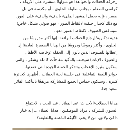
زخرفة الحفلات والجو: هذا هو منزلها! منتشرة على الأريكة ،
كراسي الطعام ، بجانب طاولة الحلوى ، أو مكدسة في تل
صغير ، فإنه يجعل المشهد المليء بالدفء والدفء على الفور.
مع ذلك كجدار خلفية لالتقاط الصور ، فهو ضوئي بشكل خاص!
سيتنافس الضيوف لالتقاط الصور معها.
هدية تذكارية/إرجاع الحفلات الرائعة: إنها أكثر مدروسًا من
الحلوى ، وأكثر رموشًا ودروسًا من الهدايا الصغيرة العادية! إن
إعطائها للضيوف الذين يأتون إلى الحفلة (وخاصة الأطفال
والضيوف الإناث) سيجلب بالتأكيد مفاجآت كاملة وشكر ، والتي
ستكون مثيرة للإعجاب وتتذكر الحفلة الجيدة التي عقدتها.
جوائز اللعبة التفاعلية: في جلسة لعبة الحفلات ، أظهرها كجائزة
كبيرة ، وسيكون حماس الجميع للمشاركة مرتفعًا بالتأكيد! الفائز
سعيد جدا.
هدايا العطلات/الأحداث: عيد الميلاد ، عيد الحب ، الاجتماع
السنوي للشركة ، مزايا الموظفين ، هدايا العملاء ... إنه خيار
دافئ ولائق. من لا يحب الألبكة الناعمة واللطيفة؟