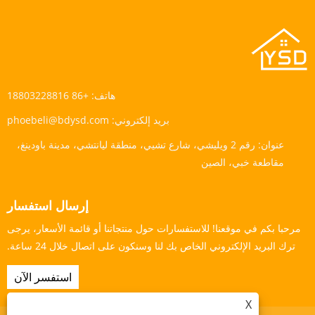
هاتف:
+86 18803228816
بريد إلكتروني:
phoebeli@bdysd.com
عنوان:
رقم 2 ويليشي، شارع تشيي، منطقة ليانتشي، مدينة باودينغ،
مقاطعة خبي، الصين
إرسال استفسار
مرحبا بكم في موقعنا! للاستفسارات حول منتجاتنا أو قائمة الأسعار، يرجى
ترك البريد الإلكتروني الخاص بك لنا وسنكون على اتصال خلال 24 ساعة.
استفسر الآن
X