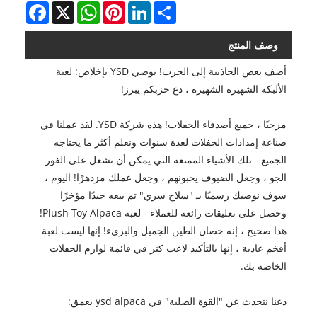
Facebook
WhatsApp
X
Pinterest
LinkedIn
Share
وصف المنتج
أضف بعض الجاذبية إلى الحزب! يوصي YSD بإخلاص: لعبة
الألبكة الشهيرة الشهيرة ، دع حزبكم يبرز!
مرحبًا ، جميع أصدقاء الحفلات! هذه شركة YSD. لقد عملنا في
صناعة إمدادات الحفلات لعدة سنوات ونعلم أكثر ما يحتاجه
الجميع - تلك الأشياء الممتعة التي يمكن أن تشعل على الفور
الجو ، وجعل الضيوف يحبونهم ، وجعل عملك مزدهرًا! اليوم ،
سوف نوصيك رسميًا بـ "سلاح سري" تم بيعه جيدًا مؤخرًا
وحصل على تعليقات رائعة للعملاء - لعبة Plush Toy Alpaca!
هذا صحيح ، إنه حصان الطين الجميل والبريء! إنها ليست لعبة
أفخم عادية ، إنها بالتأكيد لاعب كنز في قائمة لوازم الحفلات
الخاصة بك.
دعنا نتحدث عن "القوة الصلبة" في ysd alpaca بعمق: