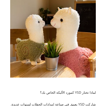
لماذا تختار YSD كمورد الألبكة الخاص بك؟
شاركت YSD بعمق في صناعة إمدادات الحفلات لسنوات عديدة.