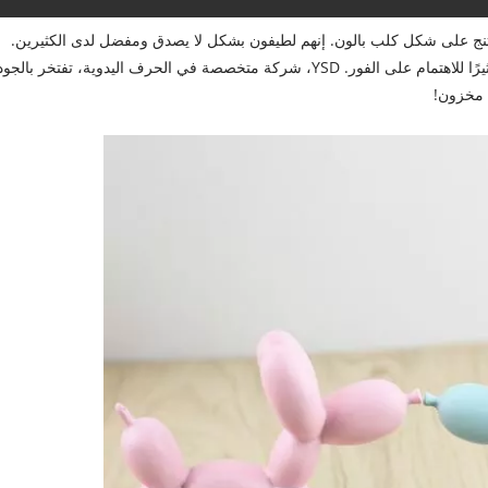
اتنج على شكل كلب بالون. إنهم لطيفون بشكل لا يصدق ومفضل لدى الكثيرين.
وضعها على طاولة غرفة المعيشة يجعل منزلك مكانًا ممتعًا ومثيرًا للاهتمام على الفور. YSD، شركة متخصصة في الحرف اليدوية، تفتخر بال
ى مخزون!