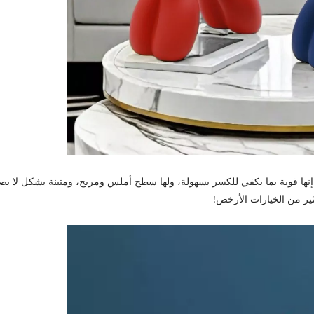
YS مصنوعة من مواد فاخرة. إنها قوية بما يكفي للكسر بسهولة، ولها سطح أملس ومريح، ومتينة بشكل لا 
ثير من الخيارات الأرخص!