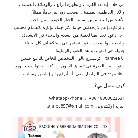
من خلال إبداعه الفريد ، ومظهره الرائع ، والوظائف العملية ،
والآثار العاطفية العميقة ، أصبحت روز بير حاملًا ممتازًا
للأشخاص المعاصرين لمتابعة الحياة الجودة ونقل الحب
والرعاية. إنهم لا يجعلون حياتنا أكثر جمالا وإثارة للاهتمام فحسب
، بل دعونا نجد أيضًا لحظة من السلام والدفء في الانشغال
والصخب والصخب. دعونا نستمر في استكشاف كل لحظة
جميلة في الحياة مع هذا الحب والرعاية!
أنا tahnee ، كونسيرج بالون المخصص الخاص بك مع خمس
سنوات من الخبرة في تنسيق البالون. إذا كنت مفتونًا بدب الورد
، فلا تتردد في التواصل معي. أنا أتوقع بفارغ الصبر رسالتك.
كيف تتصل بي؟
Whatapp/Phone ： +86 18803022531
البريد الإلكتروني: tahnee857@gmail.com