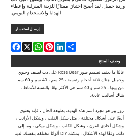
وردة جميل. لقد أصبح اختيارًا ممتازًا للزينة المنزلية وإعطاء
الهدايا والاستخدام اليومي.
إرسال استفسار
Facebook
WhatsApp
X
Pinterest
LinkedIn
Share
وصف المنتج
غالبًا ما يعتمد تصميم صور Rose Bear على دب لطيف وحيوي
وجميل. هناك ثلاثة أحجام رئيسية ، 25 سم ، 40 سم و 60 سم.
من بينها ، 25 سم و 40 سم هي الأكثر بيعًا. بالنسبة للأنماط ،
هناك أساليب عادية.
روز بير هو مجرد اسم هذه الهدية. بطبيعة الحال ، فإنه يحتوي
أيضًا على أشكال مختلفة ، مثل شكل القلب ، وشكل الأرانب ،
وشكل أحادي القرن ، وشكل الكلب ، وشكل ميكي ، وما إلى
ذلك. وفقًا لهذه الأشكال ، يمكنك DIY ألوانًا مختلفة بنفسك. لدينا