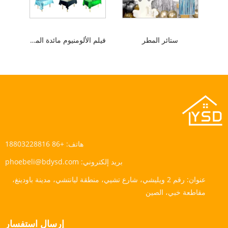
ستائر المطر
فيلم الألومنيوم مائدة المائدة
هاتف:
+86 18803228816
بريد إلكتروني:
phoebeli@bdysd.com
عنوان:
رقم 2 ويليشي، شارع تشيي، منطقة ليانتشي، مدينة باودينغ،
مقاطعة خبي، الصين
إرسال استفسار