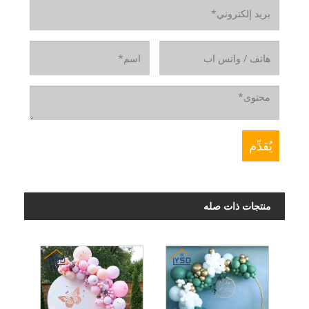
منتجات ذات صله