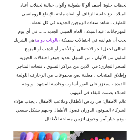
لحظات حلوة: أضف ألوانًا طفولية وألوان خيالية لحفلات أعياد
الميلاد ، دع خلفية الزفاف أو القناة مليئة بالإيقاع الرومانسي
اللطيف ، شاهد سعادة الزوجين الجديدة في كل لحظة.
المهرجانات: عيد الميلاد ، العام الصيني الجديد ...... في أي يوم
يجب أن يتم لفه في احتفالات سميكة ،
بالونات دوامة
هي الشريك
المثالي لجعل الجو الاحتفالي أو الأحمر أو الذهب أو المزيج
الملون من الألوان ، من السهل تحديد جوهر احتفالات الحيوية.
السحر التجاري: في الأذين من مراكز التسوق ، فتحات المتاجر
وإطلاق المنتجات ، معلقة بضع مجموعات من الزخارف اللولبية
اللذيذة ، سيعزز على الفور أسلوب وجاذبية المشهد ، ويوجه
العملاء بصمت للبقاء في أعينهم.
عالم الأطفال: في رياض الأطفال وملاعب الأطفال ، يجذب هؤلاء
الشركاء الملونون الدوران فضول الأطفال وحبهم بشكل طبيعي
، وهم خيار آمن وحيوي لتزيين مساحة الأطفال.