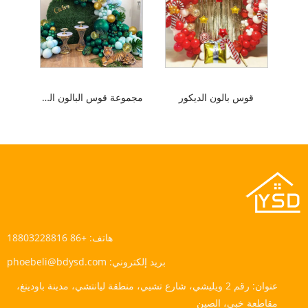
قوس بالون الديكور
مجموعة قوس البالون الغابات
هاتف:
+86 18803228816
بريد إلكتروني:
phoebeli@bdysd.com
عنوان:
رقم 2 ويليشي، شارع تشيي، منطقة ليانتشي، مدينة باودينغ،
مقاطعة خبي، الصين