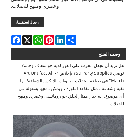
وعصري ومبهج للحفلات.
إرسال استفسار
Facebook
WhatsApp
X
Pinterest
LinkedIn
Share
وصف المنتج
هل تريد أن تجعل الحزب على الفور لديه جو شفاف وحالم؟
توصي YSD Party Supplies بإخلاص "Art Untifact All -
Match" في صناعة الحفلات - بالونات اللاتكس الشفافة! إنها
نقية وشفافة ، مثل فقاعة البلورة ، ويمكن دمجها بسهولة في
أي موضوع. إنه خيار ممتاز لخلق جو رومانسي وعصري ومبهج
للحفلات.