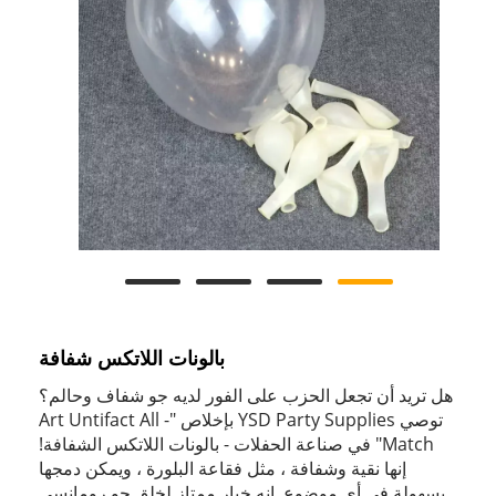
بالونات اللاتكس شفافة
هل تريد أن تجعل الحزب على الفور لديه جو شفاف وحالم؟
توصي YSD Party Supplies بإخلاص "Art Untifact All -
Match" في صناعة الحفلات - بالونات اللاتكس الشفافة!
إنها نقية وشفافة ، مثل فقاعة البلورة ، ويمكن دمجها
بسهولة في أي موضوع. إنه خيار ممتاز لخلق جو رومانسي