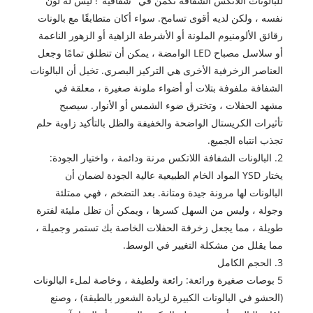
للبالونات اللاتكس الشفافة تكمن في "شفافية"! ليس له لون
نفسه ، ولكن لديه أقوى تسامح. سواء أكان متطابقًا مع بالونات
رقائق الألومنيوم الملونة أو الأشرطة الزاهية أو الزهور الناعمة
أو سلاسل مصباح LED الوامضة ، يمكن أن تنطلق تمامًا وجعل
العناصر الزخرفية الأخرى هي التركيز البصري. تخيل أن البالونات
الشفافة ملفوفة بتلات أو أضواء ملونة صغيرة ، معلقة في
مشهد الحفلات ، وتخترق ضوء الشمس أو الأنوار. سيصبح
تأثيرات الكريستال الواضحة والخفيفة والظل بالتأكيد زاوية حلم
تجذب انتباه الجميع.
2. البالونات الشفافة اللاتكس مرنة ودائمة ، واختيار الجودة:
يختار YSD المواد الخام الطبيعية عالية الجودة لضمان أن
البالونات لها مرونة جيدة ومتانة. بعد التضخم ، فهي ممتلئة
وجولة ، وليس من السهل كسرها ، ويمكن أن تظل مليئة لفترة
طويلة ، مما يجعل زخرفة الحفلات الخاصة بك تستمر وجميلة ،
مما يقلل من مشكلة التغيير في الوسط.
3. الحجم الكامل
5 بوصات صغيرة ورائعة: رائعة ولطيفة ، وخاصة لملء البالونات
(الحشو في البالونات الكبيرة لزيادة الشعور بالطبقة) ، وصنع