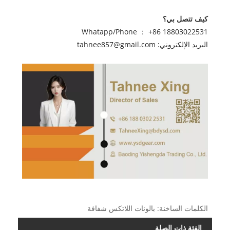
كيف تتصل بي؟
Whatapp/Phone ： +86 18803022531
البريد الإلكتروني: tahnee857@gmail.com
الكلمات الساخنة: بالونات اللاتكس شفافة
الفئة ذات الصلة