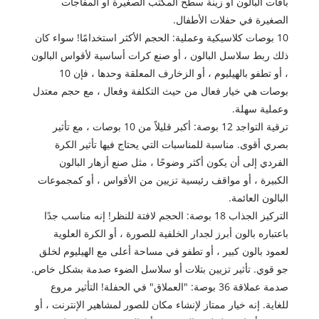
باقات البالون أو زينة سطح المكتب الصغيرة أو المفاجآت
الصغيرة في حفلات الأطفال.
10 بوصات كلاسيكية وعملية: الحجم الأكثر استخدامًا! سواء كان
ذلك ربط سلاسل البالون ، أو صنع كرات أساسية لأقواس البالون
، أو تطفو بالهيليوم ، أو الزخارف المعلقة وحدها ، فإن 10
بوصات هي خيار فعال من حيث التكلفة وفعال ، مع حجم معتدل
وعملية سهلة.
ترقية التواجد 12 بوصة: أكبر قليلاً من 10 بوصات ، مع تأثير
بصري أقوى. مناسبة للمناسبات التي يحتاج فيها تأثير الكرة
الفردي إلى أن يكون أكثر وضوحًا ، مثل صنع أزهار البالون
الكبيرة ، أو مواقف رئيسية تزيين من الأقواس ، أو كمجموعات
البالون العائمة.
التركيز الجذاب 18 بوصة: الحجم لافتة للنظر! إنه مناسب جدًا
باعتباره بالون أبرز لجدار الخلفية للصورة ، أو الكرة العلوية
لعمود بالون كبير ، أو تطفو في مساحة أعلى مع الهيليوم لخلق
جو قوي. تأثير تزيين بتلات أو سلاسل الضوء صدمة بشكل خاص.
صدمة عملاقة 36 بوصة: "العملاق" في الحفلة! التأثير مروع
للغاية. إنه خيار ممتاز لإنشاء مكان للصور لمشاهير الإنترنت ، أو