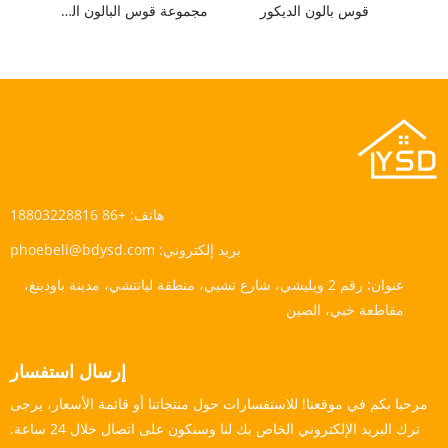
قوس بالون الديكور
مجموعة قوس البالون الغابات
هاتف:
+86 18803228816
بريد إلكتروني:
phoebeli@bdysd.com
عنوان:
رقم 2 ويليشي، شارع تشيي، منطقة ليانتشي، مدينة باودينغ،
مقاطعة خبي، الصين
إرسال استفسار
مرحبا بكم في موقعنا! للاستفسارات حول منتجاتنا أو قائمة الأسعار، يرجى
ترك البريد الإلكتروني الخاص بك لنا وسنكون على اتصال خلال 24 ساعة.