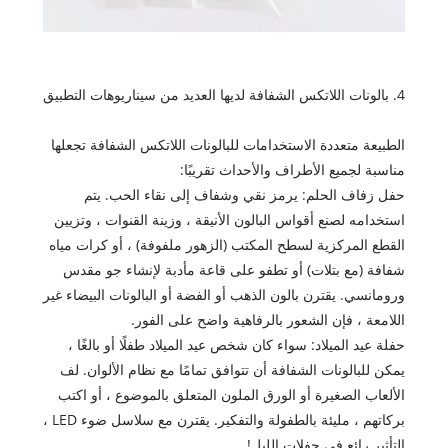
4. بالونات اللاتكس الشفافة لديها العديد من سيناريوهات التطبيق
الطبيعة متعددة الاستخدامات للبالونات اللاتكس الشفافة تجعلها
مناسبة لجميع الأطراف والأحداث تقريبًا:
حفل زفاف الحلم: يرمز نقي وشفاف إلى نقاء الحب. يتم
استخدامه لصنع أقواس البالون الأنيقة ، وزينة القنوات ، وتزيين
القطع المركزية لسطح المكتب (الزهور ملفوفة) ، أو كرات مياه
شفافة (مع بتلات) أو تطفو على قاعة مأدبة لإنشاء جو مقدس
ورومانسي. يقترن بالون الذهب أو الفضة أو البالونات البيضاء غير
اللامعة ، فإن الشعور بالرفاهية واضح على الفور.
حفلة عيد الميلاد: سواء كان شخص عيد الميلاد طفلًا أو بالغًا ،
يمكن للبالونات الشفافة أن تتوافق تمامًا مع نظام الألوان. لف
الألعاب الصغيرة أو الورق الملون المتعلق بالموضوع ، أو اكتب
بركاتهم ، مليئة بالطفولة والتفكير. يقترن مع سلاسل ضوء LED ،
التأثير رائع في حفلات الليل!