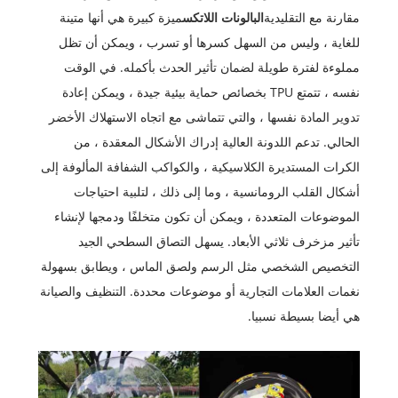
مقارنة مع التقليدية
البالونات اللاتكس
ميزة كبيرة هي أنها متينة
للغاية ، وليس من السهل كسرها أو تسرب ، ويمكن أن تظل
مملوءة لفترة طويلة لضمان تأثير الحدث بأكمله. في الوقت
نفسه ، تتمتع TPU بخصائص حماية بيئية جيدة ، ويمكن إعادة
تدوير المادة نفسها ، والتي تتماشى مع اتجاه الاستهلاك الأخضر
الحالي. تدعم اللدونة العالية إدراك الأشكال المعقدة ، من
الكرات المستديرة الكلاسيكية ، والكواكب الشفافة المألوفة إلى
أشكال القلب الرومانسية ، وما إلى ذلك ، لتلبية احتياجات
الموضوعات المتعددة ، ويمكن أن تكون متخلفًا ودمجها لإنشاء
تأثير مزخرف ثلاثي الأبعاد. يسهل التصاق السطحي الجيد
التخصيص الشخصي مثل الرسم ولصق الماس ، ويطابق بسهولة
نغمات العلامات التجارية أو موضوعات محددة. التنظيف والصيانة
هي أيضا بسيطة نسبيا.