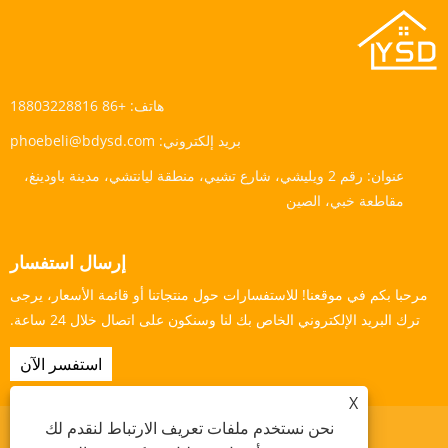
هاتف:
+86 18803228816
بريد إلكتروني:
phoebeli@bdysd.com
عنوان:
رقم 2 ويليشي، شارع تشيي، منطقة ليانتشي، مدينة باودينغ،
مقاطعة خبي، الصين
إرسال استفسار
مرحبا بكم في موقعنا! للاستفسارات حول منتجاتنا أو قائمة الأسعار، يرجى
ترك البريد الإلكتروني الخاص بك لنا وسنكون على اتصال خلال 24 ساعة.
استفسر الآن
X
نحن نستخدم ملفات تعريف الارتباط لنقدم لك