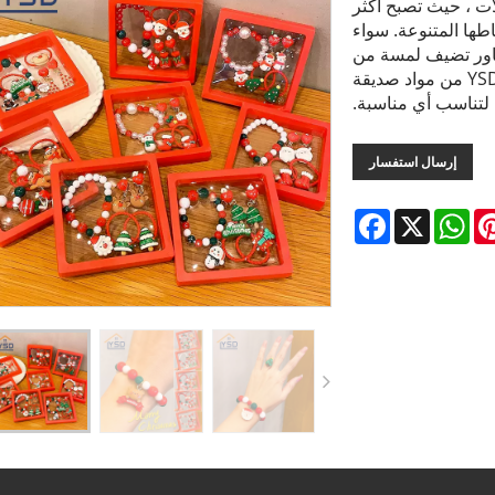
لات ، حيث تصبح أكثر
اطها المتنوعة. سواء
ساور تضيف لمسة من
الذوق الاحتفالي. تم تصميم أساور عيد الميلاد في YSD من مواد صديقة
ة لتناسب أي مناسبة.
إرسال استفسار
Facebook
WhatsApp
X
Pintere
L