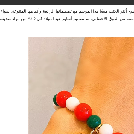
بح أكثر الكتب مبيعًا هذا الموسم مع تصميماتها الرائعة وأنماطها المتنوعة. سواء
أعطيت كهدايا أو كزخارف للحفلات ، فإن هذه الأساور تضيف لمسة من الذوق الاحتفالي. تم تصميم أساور عيد الميلاد في YSD من مواد صديق