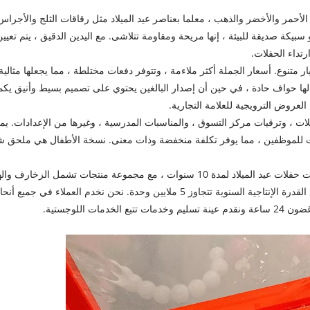
ن الأحمر والأخضر والذهب ، معلما بعناصر عيد الميلاد مثل رقاقات الثلج والأجراس
سبيكة صديقة للبيئة ، إنها مريحة ومقاومة تتلاشى. مع اليدين الدقيق ، يتم تعيي
رتداء الحفلات.
تيار متنوع. أسعار الجملة أكثر ملاءمة ، وتتوفر دفعات مختلطة ، مما يجعلها مثالية
ها حواف حادة ، في حين أن إصدار البالغين يحتوي على تصميم بسيط وأنيق يك
ات ، وترقيات مركز التسوق ، والمناسبات المدرسية ، وغيرها من الإعدادات. ي
للعطلات للموظفين ، مما يوفر تكلفة منخفضة وذات معنى. نسخة الأطفال هي ملحق ش
4. YSD كان متخصصًا في البحث والتطوير والجملة لإكسسوارات حفلات عيد الميلاد لمدة 10 سنوات ، مع مجموعة منتجات تشمل الزخارف
وملحقات الحفلات. المصنع المباشر ، OEM/ODM مدعوم ، مع القدرة الإنتاجية السنوية تتجاوز 5 ملايين وحدة. نحن نخدم العملاء في جميع أن
اللوجستية.