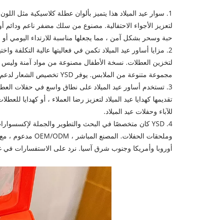
1. سوار عيد الميلاد هذا يتميز بألوان عطلة كلاسيكية مثل اللو
لتعزيز الأجواء الاحتفالية. مصنوع من سلك مضفر ناعم ودائم أو 
حبة وسحر بشكل آمن ، مما يجعلها مناسبة للارتداء اليومي أو ا
2. مزايا أساور عيد الميلاد تكمن في فعاليتها عالية التكلفة واخ
لتخزين العطلات. نسخة الأطفال مصنوعة من مواد آمنة وليس ل
مجموعة متنوعة من الملابس. يوفر YSD تخصيص الشعار لدعم العروض الترويجية للعلامة التجارية.
3. تستخدم أساور عيد الميلاد على نطاق واسع في حفلات العطل
تقديمها كهدايا عيد الميلاد لتعزيز رضا العملاء ، أو كهدايا 
للآباء وحفلات عيد الميلاد.
أوروبا وأمريكا وجنوب شرق آسيا. نرد على الاستفسارات في غضون 24 ساعة ونقدم عينة تسليم وخدمات تتبع الخدمات 