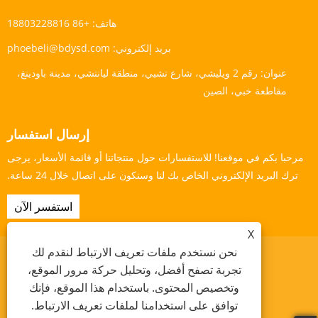
هاتف:
+86 18803228816
بريد إلكتروني:
phoebeli@bdysd.com
عنوان:
رقم 2 ويليشي، شارع تشيي، منطقة ليانتشي، مدينة باودينغ،
مقاطعة خبي، الصين
إرسال استفسار
مرحبا بكم في موقعنا! للاستفسارات حول منتجاتنا أو قائمة الأسعار، يرجى
ترك البريد الإلكتروني الخاص بك لنا وسنكون على اتصال خلال 24 ساعة.
استفسر الآن
X
نحن نستخدم ملفات تعريف الارتباط لنقدم لك
تجربة تصفح أفضل، وتحليل حركة مرور الموقع،
وتخصيص المحتوى. باستخدام هذا الموقع، فإنك
Links
Sitemap
RSS
XML
سياسة الخصوصية
توافق على استخدامنا لملفات تعريف الارتباط.