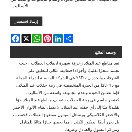
الأساليب.
إرسال استفسار
Facebook
WhatsApp
X
Pinterest
LinkedIn
Share
وصف المنتج
تعد مقاطع عيد الميلاد زخرفة شهيرة لحفلات العطلات ، حيث
تجسد سحرًا تقليديًا وأجواء احتفالية. مثالي للتعليق على
الشرفات والجدران ، YSD هي الشركة المفضلة لشراء الجملة.
مع 15 عامًا من الخبرة المتخصصة في زينة حفلات عيد الميلاد ،
فإننا نضمن الجودة ونقدم مجموعة واسعة من الأساليب.
كعنصر حاسم في زينة العطلات ، تضيف مقاطع عيد الميلاد جوًا
تقليديًا غنيًا إلى أي حفلة عيد الميلاد. لا تكمل نظام الألوان الأحمر
والأخضر الكلاسيكي ورسائل الميمون موضوع العطلات فحسب ،
بل يعزز أيضًا الديكور الكلي ، مما يجعلها خيارًا مثاليًا للمنازل
ومراكز التسوق والفنادق وغيرها.