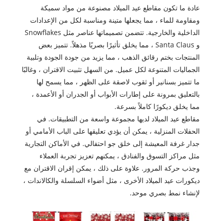
عادة ما تكون مقاطع عيد الميلاد مصنوعة من مواد سميكة
ومقاومة للماء ، مما يجعلها متينة ومناسبة لكل من الإعدادات
الداخلية والخارجية. تتضمن تصميماتها عناصر مثل Snowflakes
و Santa Claus ، مما يخلق تأثيرًا بصريًا مذهلاً. تتميز بعض
المنتجات بختم رقائق الذهب ، مما يزيد من جودة الجودة وتلبية
الجماليات المتنوعة لكل عميل. من السهل تثبيت الاقتران ، وغالبًا
ما تتميز بسنانير أو ثقوب لاصقة على الظهر ، مما يسمح لها
بالتعليق بمرونة على إطارات الأبواب أو الجدران أو الأعمدة ،
مما يخلق ديكورًا كاملاً بسرعة.
مقاطع عيد الميلاد لديها مجموعة واسعة من التطبيقات. في
الحفلات المنزلية ، يمكن أن يؤدي تعليقها على الباب الأمامي أو
جدار غرفة المعيشة إلى خلق جو احتفالي. في الأماكن التجارية
مثل مراكز التسوق والفنادق ، يمكنهم تعزيز تجربة العملاء
وجذب حركة المرور. علاوة على ذلك ، يمكن إقران الاقتران مع
ديكورات عيد الميلاد الأخرى ، مثل أضواء السلسلة والكالاندات ،
لإنشاء نمط بصري موحد.