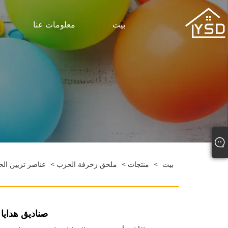
بيت
معلومات عنا
بيت
>
منتجات
>
ملحق زخرفة الحزب
>
عناصر تزيين الح
صناديق هدايا ع