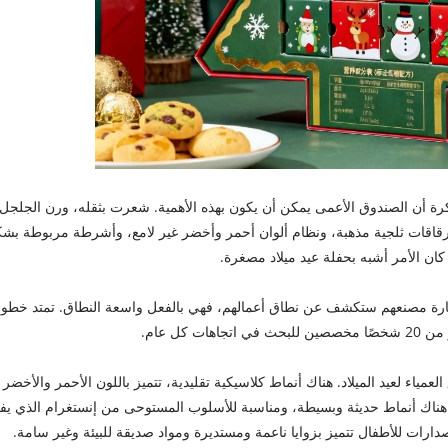
كرة أن الصندوق الأعمى يمكن أن يكون بهذه الأهمية. شعرت بثقله، ورن الجلجل
 - رقاقات ثلجية مذهبة، ونظام ألوان أحمر وأخضر غير لامع، وأشرطة مربوطة بش
كان الأمر أشبه بحفلة عيد ميلاد مصغرة.
. إن زيارة مصنعهم ستكشف عن نطاق أعمالهم، فهي بالفعل واسعة النطاق. تمتد خطو
كل عام.
قًا مختلفًا من الصناديق العمياء لعيد الميلاد. هناك أنماط كلاسيكية تقليدية، تتميز باللون الأحمر والأخضر
ل؛ هناك أنماط حديثة وبسيطة، ومناسبة للأسلوب المستوحى من إنستغرام الذي ي
رات للأطفال تتميز بزوايا ناعمة ومستديرة ومواد صديقة للبيئة وغير سامة.