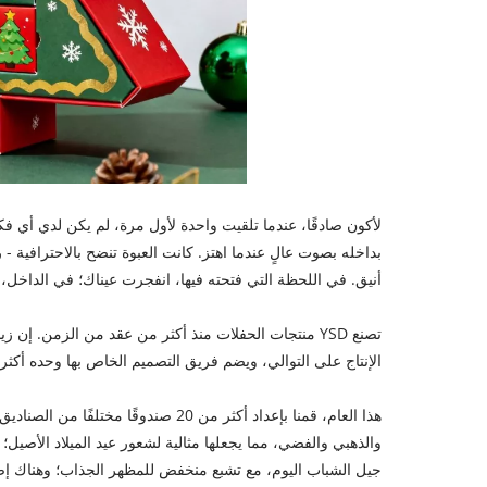
لأكون صادقًا، عندما تلقيت واحدة لأول مرة، لم يكن لدي أي ف
بداخله بصوت عالٍ عندما اهتز. كانت العبوة تنضح بالاحترافية
أنيق. في اللحظة التي فتحته فيها، انفجرت عيناك؛ في الداخل، 
تصنع YSD منتجات الحفلات منذ أكثر من عقد من الزمن
الإنتاج على التوالي، ويضم فريق التصميم الخاص بها وحده أكثر من 20 شخصًا مخصصين للبحث في اتجاهات 
هذا العام، قمنا بإعداد أكثر من 20 صندو
والذهبي والفضي، مما يجعلها مثالية لشعور عيد الميلاد الأصي
جيل الشباب اليوم، مع تشبع منخفض للمظهر الجذاب؛ وهناك إصدا