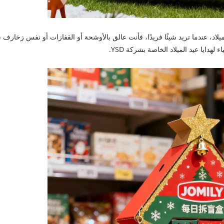
ميلاد، عندما تريد شيئًا فريدًا، فأنت عالق بالأوشحة أو القفازات أو نفس زخارف س
دايا عيد الميلاد الخاصة بشركة YSD.