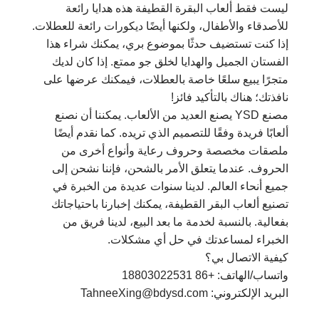
ليست فقط ألعاب البقرة القطيفة هذه هدايا رائعة
للأصدقاء والأطفال، ولكنها أيضًا ديكورات رائعة للعطلات.
إذا كنت تستضيف حدثًا بموضوع بري، يمكنك شراء هذا
الفستان الجميل والهدايا لخلق جو ممتع. إذا كان لديك
متجرًا يبيع سلعًا خاصة بالعطلات، فيمكنك عرضها على
نافذتك؛ هناك بالتأكيد فائز!
مصنع YSD يصنع العديد من الألعاب. يمكننا أن نصنع
ألعابًا فريدة وفقًا للتصميم الذي تريده. كما نقدم أيضًا
ملصقات مخصصة وحروف رعاية وأنواع أخرى من
الحروف. عندما يتعلق الأمر بالشحن، فإننا نشحن إلى
جميع أنحاء العالم. لدينا سنوات عديدة من الخبرة في
تصنيع ألعاب البقر القطيفة، يمكنك إخبارنا باحتياجاتك
بفعالية. بالنسبة لخدمة ما بعد البيع، لدينا فريق من
الخبراء لمساعدتك في حل أي مشكلات.
كيفية الاتصال بي؟
واتساب/الهاتف: +86 18803022531
البريد الإلكتروني: TahneeXing@bdysd.com