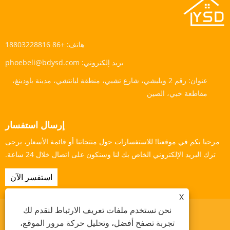
هاتف:
+86 18803228816
بريد إلكتروني:
phoebeli@bdysd.com
عنوان:
رقم 2 ويليشي، شارع تشيي، منطقة ليانتشي، مدينة باودينغ،
مقاطعة خبي، الصين
إرسال استفسار
مرحبا بكم في موقعنا! للاستفسارات حول منتجاتنا أو قائمة الأسعار، يرجى
ترك البريد الإلكتروني الخاص بك لنا وسنكون على اتصال خلال 24 ساعة.
استفسر الآن
X
نحن نستخدم ملفات تعريف الارتباط لنقدم لك
تجربة تصفح أفضل، وتحليل حركة مرور الموقع،