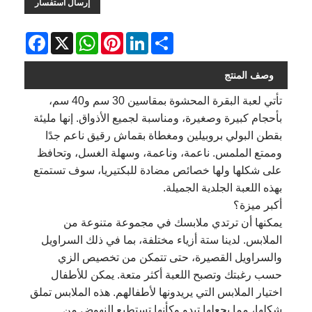
إرسال استفسار
Facebook
WhatsApp
X
Pinterest
LinkedIn
Share
وصف المنتج
تأتي لعبة البقرة المحشوة بمقاسين 30 سم و40 سم،
بأحجام كبيرة وصغيرة، ومناسبة لجميع الأذواق. إنها مليئة
بقطن البولي بروبيلين ومغطاة بقماش رقيق ناعم جدًا
وممتع الملمس. ناعمة، وناعمة، وسهلة الغسل، وتحافظ
على شكلها ولها خصائص مضادة للبكتيريا، سوف تستمتع
بهذه اللعبة الجلدية الجميلة.
أكبر ميزة؟
يمكنها أن ترتدي ملابسك في مجموعة متنوعة من
الملابس. لدينا ستة أزياء مختلفة، بما في ذلك السراويل
والسراويل القصيرة، حتى تتمكن من تخصيص الزي
حسب رغبتك وتصبح اللعبة أكثر متعة. يمكن للأطفال
اختيار الملابس التي يريدونها لأطفالهم. هذه الملابس تملق
شكلها، مما يجعلها تبدو وكأنها تستطيع النهوض من