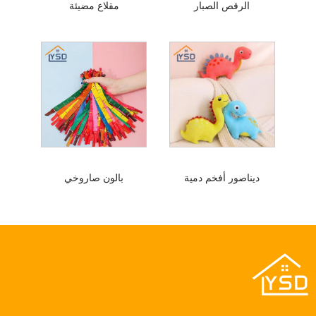
الرقص الصبار
مقلاع مضيئة
ديناصور أفخم دمية
بالون صاروخي