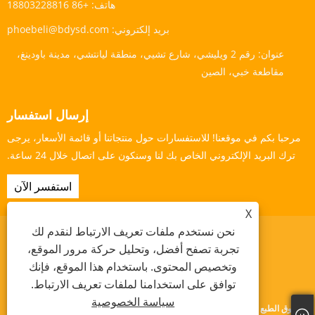
هاتف:
+86 18803228816
بريد إلكتروني:
phoebeli@bdysd.com
عنوان:
رقم 2 ويليشي، شارع تشيي، منطقة ليانتشي، مدينة باودينغ،
مقاطعة خبي، الصين
إرسال استفسار
مرحبا بكم في موقعنا! للاستفسارات حول منتجاتنا أو قائمة الأسعار، يرجى
ترك البريد الإلكتروني الخاص بك لنا وسنكون على اتصال خلال 24 ساعة.
استفسر الآن
X
نحن نستخدم ملفات تعريف الارتباط لنقدم لك
تجربة تصفح أفضل، وتحليل حركة مرور الموقع،
وتخصيص المحتوى. باستخدام هذا الموقع، فإنك
Links
Sitemap
RSS
XML
سياسة الخصوصية
توافق على استخدامنا لملفات تعريف الارتباط.
سياسة الخصوصية
حقوق الطبع والنشر © 2024 Baoding Yishengda Trading Co., Ltd. جميع الحقوق