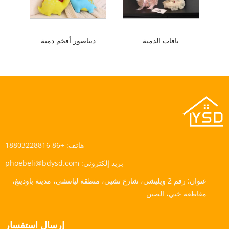
باقات الدمية
ديناصور أفخم دمية
هاتف:
+86 18803228816
بريد إلكتروني:
phoebeli@bdysd.com
عنوان:
رقم 2 ويليشي، شارع تشيي، منطقة ليانتشي، مدينة باودينغ،
مقاطعة خبي، الصين
إرسال استفسار