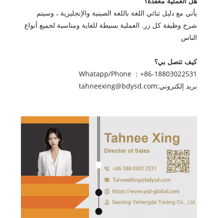
هل العملية معقدة؟
يأتي مع دليل ثنائي اللغة باللغة الصينية والإنجليزية ، وسيتم
شرح وظيفة كل زر. العملية بسيطة للغاية ومناسبة لجميع أنواع
الناس
كيف تتصل بي؟
Whatapp/Phone ：
+86-18803022531
بريد إلكتروني:
tahneexing@bdysd.com