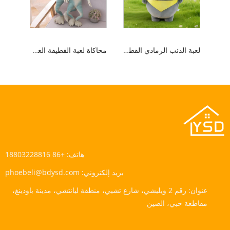
لعبة الذئب الرمادي القطيفة
محاكاة لعبة القطيفة الغريبة
هاتف:
+86 18803228816
بريد إلكتروني:
phoebeli@bdysd.com
عنوان:
رقم 2 ويليشي، شارع تشيي، منطقة ليانتشي، مدينة باودينغ،
مقاطعة خبي، الصين