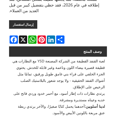
إطلاقه في عام 2026، فقد حظي بتفضيل كبير من قبل
العديد من العملاء.
إرسال استفسار
Facebook
WhatsApp
X
Pinterest
LinkedIn
Share
وصف المنتج
لعبة القنفذ القطيفة من الشركة المصنعة YSD مع النظارات هي
قطيفة قصيرة بيضاء اللون وناعمة وغير قابلة للخدش. يحتوي
الجزء الخلفي على فراء بني غامق طويل ورقيق، تمامًا مثل
أشواك القنفذ الحقيقية - ولا يوجد شعور بالبلاستيك الصلب
الرخيص على الإطلاق.
يرتدي نظارات ذات إطار أسود، مع أحمر خدود وردي فاتح على
خديه وعيناه مستديرة ومشرقة.
لدينا أسلوبين:
أحدهما يحمل كتابًا صغيرًا، والآخر يرتدي ربطة
عنق مربعة باللونين الأبيض والأسود.