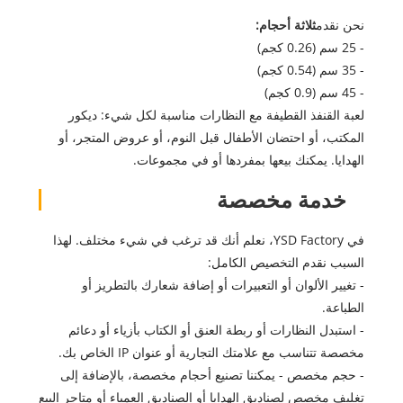
نحن نقدم
ثلاثة أحجام:
- 25 سم (0.26 كجم)
- 35 سم (0.54 كجم)
- 45 سم (0.9 كجم)
لعبة القنفذ القطيفة مع النظارات مناسبة لكل شيء: ديكور
المكتب، أو احتضان الأطفال قبل النوم، أو عروض المتجر، أو
الهدايا. يمكنك بيعها بمفردها أو في مجموعات.
خدمة مخصصة
في YSD Factory، نعلم أنك قد ترغب في شيء مختلف. لهذا
السبب نقدم التخصيص الكامل:
- تغيير الألوان أو التعبيرات أو إضافة شعارك بالتطريز أو
الطباعة.
- استبدل النظارات أو ربطة العنق أو الكتاب بأزياء أو دعائم
مخصصة تتناسب مع علامتك التجارية أو عنوان IP الخاص بك.
- حجم مخصص - يمكننا تصنيع أحجام مخصصة، بالإضافة إلى
تغليف مخصص لصناديق الهدايا أو الصناديق العمياء أو متاجر البيع