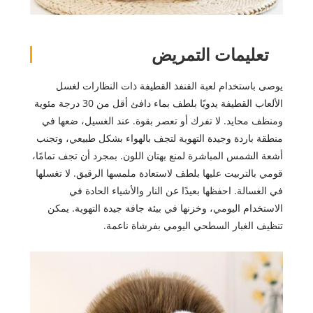
تعليمات التمريض
يوصى باستخدام لعبة القنفذ القطيفة ذات النظارات لغسل
الألعاب القطيفة يدويًا بلطف بماء دافئ أقل من 30 درجة مئوية
ومنظف محايد. لا تفرك أو تعصر بقوة. عند الغسيل، ضعها في
منطقة باردة وجيدة التهوية لتجف بالهواء بشكل طبيعي، وتجنب
أشعة الشمس المباشرة لمنع بهتان اللون. بمجرد أن تجف تمامًا،
قومي بالتربيت عليها بلطف لاستعادة ملمسها الرقيق. لا تغسلها
في الغسالة. احفظها بعيدًا عن النار والأشياء الحادة في
الاستخدام اليومي، وخزنها في بيئة جافة جيدة التهوية. يمكن
تنظيف الغبار السطحي اليومي بفرشاة ناعمة.