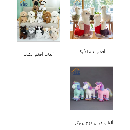
أفخم لعبة الألبكة
ألعاب أفخم الكلب
ألعاب قوس قزح يونيكورن أفخم