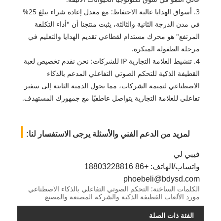
3. أسواق الهدايا عالية الاحتفاظ: مع معدل إعادة شراء يبلغ 25%
في مدن الدرجة الثانية والثالثة، يثبت منتجنا أن "أداء التكلفة
المرتفع" هو محرك مستدام لقطاعي تقديم الهدايا والتعليم في
مرحلة الطفولة المبكرة.
4. تنشيط العلامة التجارية IP للشركات: نحن نقدم تخصيص لعبة
القطيفة الذكية للتحكم الصوتي التفاعلي المدعم بالذكاء
الاصطناعي لتميمة الشركات، مما يحول الدمية الثابتة إلى سفير
تفاعلي للعلامة التجارية يتواصل عاطفيًا مع جمهورك المستهدف.
لمزيد من الدعم الفني والأسئلة يرجى الاستفسار لنا:
فيبي لي
واتساب/الهاتف: +86 18803228816
phoebeli@bdysd.com
الكلمات الساخنة: التحكم الصوتي التفاعلي بالذكاء الاصطناعي
مورد الألعاب القطيفة الذكية والشركة المصنعة والمصنع
الفئة ذات الصلة