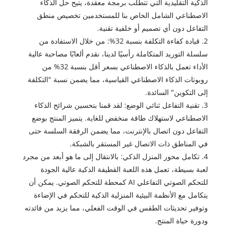
الذكية التقليدية التي تتطلب برمجة معقدة، يتيح حل الذكاء
الاصطناعي الشامل الخاص بنا للمستخدمين تخصيص منطق
التفاعل دون أي تصميم أو خلفية تقنية.
2. قيادة كفاءة التكلفة بنسبة 32%: من خلال الاستفادة من
سلسلة التوريد المتكاملة رأسيًا لدينا، نقدم ألعابًا مصاحبة عالية
الأداء تعمل بالذكاء الاصطناعي بسعر أقل بنسبة 32% من
روبوتات الذكاء الاصطناعي القياسية، مما يضمن نسبة "التكلفة
إلى التكوين" السائدة.
3. تقنية التفاعل ثنائي الوضع: لقد قمنا بتحسين شرائح الذكاء
الاصطناعي لاستهلاك طاقة منخفض للغاية. يتميز المنتج بوضع
التفاعل دون اتصال بالإنترنت، مما يضمن الرفقة السلسة حتى
في المناطق ذات الاتصال غير المستقر بالشبكة.
4. تكامل محور المنزل الذكي: بالانتقال إلى ما هو أبعد من مجرد
لعبة بسيطة، تعمل هذه اللعبة القطيفة الذكية عالية الجودة
للتحكم الصوتي التفاعلي AI كمحطة للتحكم الصوتي. يمكن أن
يتكامل مع الأنظمة البيئية المنزلية الذكية للتحكم في الإضاءة
وتوفير تحديثات الطقس في الوقت الفعلي، مما يزيد من فائدته
ودورة حياة المنتج.