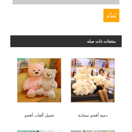
منتجات ذات صله
دمية أفخم سحابة
تحمل ألعاب أفخم