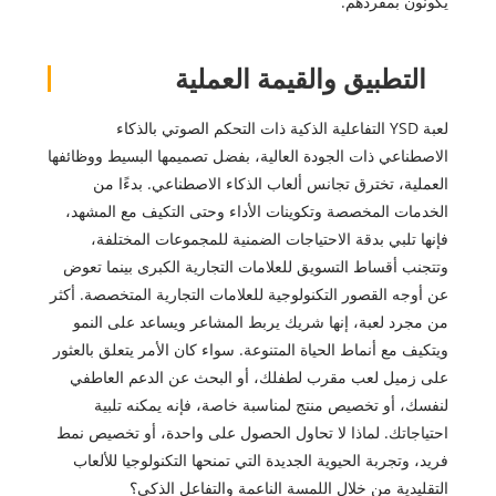
يكونون بمفردهم.
التطبيق والقيمة العملية
لعبة YSD التفاعلية الذكية ذات التحكم الصوتي بالذكاء
الاصطناعي ذات الجودة العالية، بفضل تصميمها البسيط ووظائفها
العملية، تخترق تجانس ألعاب الذكاء الاصطناعي. بدءًا من
الخدمات المخصصة وتكوينات الأداء وحتى التكيف مع المشهد،
فإنها تلبي بدقة الاحتياجات الضمنية للمجموعات المختلفة،
وتتجنب أقساط التسويق للعلامات التجارية الكبرى بينما تعوض
عن أوجه القصور التكنولوجية للعلامات التجارية المتخصصة. أكثر
من مجرد لعبة، إنها شريك يربط المشاعر ويساعد على النمو
ويتكيف مع أنماط الحياة المتنوعة. سواء كان الأمر يتعلق بالعثور
على زميل لعب مقرب لطفلك، أو البحث عن الدعم العاطفي
لنفسك، أو تخصيص منتج لمناسبة خاصة، فإنه يمكنه تلبية
احتياجاتك. لماذا لا تحاول الحصول على واحدة، أو تخصيص نمط
فريد، وتجربة الحيوية الجديدة التي تمنحها التكنولوجيا للألعاب
التقليدية من خلال اللمسة الناعمة والتفاعل الذكي؟