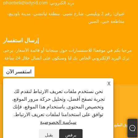
بريد إلكتروني:
phoebeli@bdysd.com
عنوان:
رقم 2 ويليشي، شارع تشيي، منطقة ليانتشي، مدينة باودينغ،
مقاطعة خبي، الصين
إرسال استفسار
مرحبا بكم في موقعنا! للاستفسارات حول منتجاتنا أو قائمة الأسعار، يرجى
ترك البريد الإلكتروني الخاص بك لنا وسنكون على اتصال خلال 24 ساعة.
استفسر الآن
X
نحن نستخدم ملفات تعريف الارتباط لنقدم لك
تجربة تصفح أفضل، وتحليل حركة مرور الموقع،
وتخصيص المحتوى. باستخدام هذا الموقع، فإنك
Links
Sitemap
RSS
XML
سياسة الخصوصية
توافق على استخدامنا لملفات تعريف الارتباط.
سياسة الخصوصية
حقوق الطبع والنشر © 2024 Baoding Yishengda Trading Co., Ltd. جميع الحقوق
محفوظة.
يرفض
يقبل