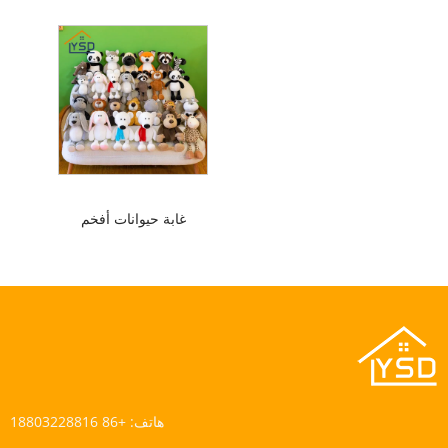
غابة حيوانات أفخم
هاتف:
+86 18803228816