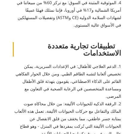
4. الموثوقية المثبتة في السوق: مع تركز 60% من مبيعاتنا في
أمريكا الشمالية و17% في أوروبا، فإننا نمتلك فهمًا عميقًا
لشهادات السلامة الدولية (CE وASTM) وتفضيلات المستهلكين
في الأسواق عالية المستوى.
تطبيقات تجارية متعددة
الاستخدامات
1. الدعم العلاجي للأطفال: في الإعدادات السريرية، يمكن
تخصيص ألعابنا لتشبه الطاقم الطبي. ومن خلال الحوار الفكاهي
القائم على الذكاء الاصطناعي، يقومون بتهدئة قلق الأطفال
ومساعدة المتخصصين في الرعاية الصحية في التعاون مع
المرضى.
2. الرفقة الذكية للحيوانات الأليفة: من خلال محاكاة صوت
المالك والتفاعل مع حركات الحيوانات الأليفة، تعمل هذه الألعاب
بمثابة جسر عاطفي، مما يخفف من قلق الانفصال عن
الحيوانات الأليفة التي تُركت بمفردها في المنزل - وهو قطاع
عالي النمو في سوق تكنولوجيا الحيوانات الأليفة.