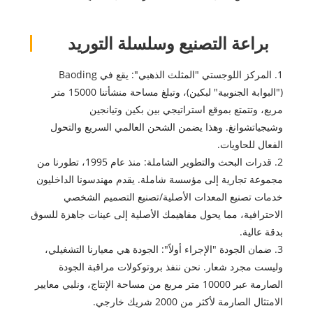
براعة التصنيع وسلسلة التوريد
1. المركز اللوجستي "المثلث الذهبي": يقع في Baoding
("البوابة الجنوبية" لبكين)، وتبلغ مساحة منشأتنا 15000 متر
مربع، وتتمتع بموقع استراتيجي بين بكين وتيانجين
وشيجياتشوانغ. وهذا يضمن الشحن العالمي السريع والتحول
الفعال للحاويات.
2. قدرات البحث والتطوير الشاملة: منذ عام 1995، تطورنا من
مجموعة تجارية إلى مؤسسة شاملة. يقدم مهندسونا الداخليون
خدمات تصنيع المعدات الأصلية/تصنيع التصميم الشخصي
الاحترافية، مما يحول مفاهيمك الأصلية إلى عينات جاهزة للسوق
بدقة عالية.
3. ضمان الجودة "الإجراء أولاً": الجودة هي معيارنا التشغيلي،
وليست مجرد شعار. نحن ننفذ بروتوكولات مراقبة الجودة
الصارمة عبر 10000 متر مربع من مساحة الإنتاج، ونلبي معايير
الامتثال الصارمة لأكثر من 2000 شريك خارجي.