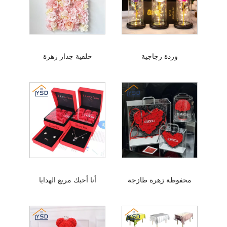
وردة زجاجية
خلفية جدار زهرة
محفوظة زهرة طازجة
أنا أحبك مربع الهدايا