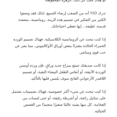
تدرك YSD أنه من الصعب إرضاء الجميع، لذلك فقد وضعوا
الكثير من التفكير في تصميم هذه الزينة. رومانسية، منعشة،
قديمة، لطيفة... إنها تغطي احتياجاتك.
إذا كنت تبحث عن الرومانسية الكلاسيكية، فهناك تصميم الوردة
الحمراء الخالدة مقترنًا ببعض أوراق الأوكالبتوس، مما يعبر عن
حب قوي ومباشر.
إذا كانت صديقتك تتمتع بمزاج جديد وراقٍ، فإن وردة أوستن
الوردية الأنيقة، أو أنفاس الطفل البيضاء النقية، أو تصميم
اللافندر الأرجواني الفاتح سوف يلمس قلبها بالتأكيد.
إذا كنت تبحث عن شيء أكثر خصوصية، فهناك تصميمات تشتمل
على تماثيل رائعة، أو أشرطة رقيقة، أو حتى لمسات من
الفخامة، كل منها يشبه عالمًا صغيرًا متجمدًا من القصص
الخيالية.