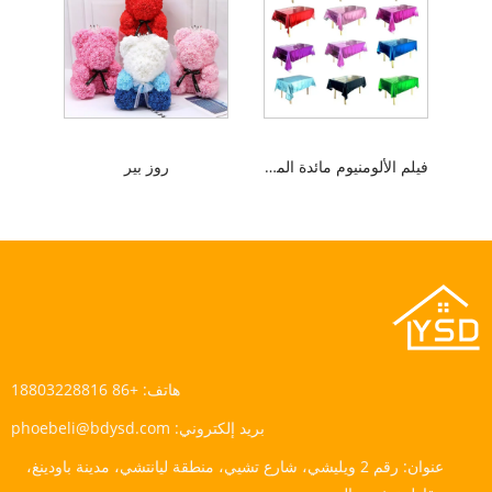
فيلم الألومنيوم مائدة المائدة
روز بير
هاتف:
+86 18803228816
بريد إلكتروني:
phoebeli@bdysd.com
عنوان:
رقم 2 ويليشي، شارع تشيي، منطقة ليانتشي، مدينة باودينغ،