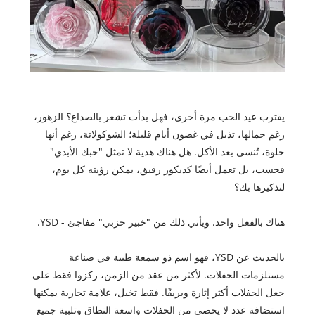
يقترب عيد الحب مرة أخرى، فهل بدأت تشعر بالصداع؟ الزهور،
رغم جمالها، تذبل في غضون أيام قليلة؛ الشوكولاتة، رغم أنها
حلوة، تُنسى بعد الأكل. هل هناك هدية لا تمثل "حبك الأبدي"
فحسب، بل تعمل أيضًا كديكور رقيق، يمكن رؤيته كل يوم،
لتذكيرها بك؟
هناك بالفعل واحد. ويأتي ذلك من "خبير حزبي" مفاجئ - YSD.
بالحديث عن YSD، فهو اسم ذو سمعة طيبة في صناعة
مستلزمات الحفلات. لأكثر من عقد من الزمن، ركزوا فقط على
جعل الحفلات أكثر إثارة وبريقًا. فقط تخيل، علامة تجارية يمكنها
استضافة عدد لا يحصى من الحفلات واسعة النطاق وتلبية جميع