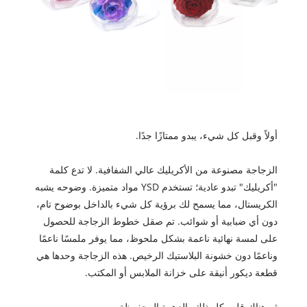
أولاً وقبل كل شيء، يبدو ممتازًا جدًا.
الزجاجة مصنوعة من الأكريليك عالي الشفافية. لا تدع كلمة
"أكريليك" تبدو عادية؛ تستخدم YSD مواد متميزة. وضوحه يشبه
الكريستال، مما يسمح لك برؤية كل شيء بالداخل بوضوح تام،
دون أي ضبابية أو شوائب. تم صقل خطوط الزجاجة للحصول
على لمسة نهائية ناعمة بشكل ملحوظ، مما يوفر ملمسًا ناعمًا
وناعمًا دون خشونة البلاستيك الرخيص. هذه الزجاجة وحدها هي
قطعة ديكور أنيقة على خزانة الملابس أو المكتب.
ثم هناك قلب كل ذلك، الزهرة المحفوظة.