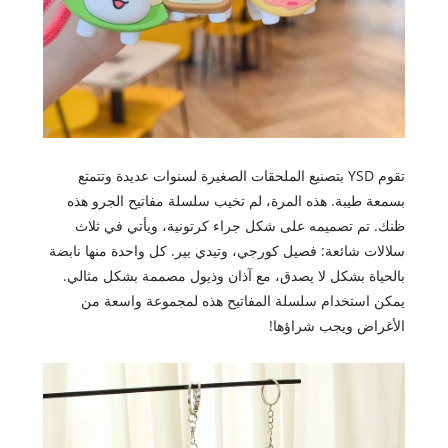
تقوم YSD بتصنيع الملحقات الصغيرة لسنوات عديدة وتتمتع
بسمعة طيبة. هذه المرة، لم تخيب سلسلة مفاتيح الجرو هذه
ظنك. تم تصميمه على شكل جراء كرتونية، ويأتي في ثلاث
سلالات شائعة: فصيل كورجي، وتيدي بير. كل واحدة منها نابضة
بالحياة بشكل لا يصدق، مع آذان وذيول مصممة بشكل مثالي.
يمكن استخدام سلسلة المفاتيح هذه لمجموعة واسعة من
الأغراض ويجب شراؤها!