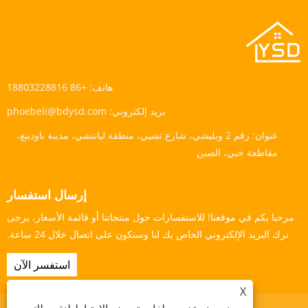
هاتف:
+86 18803228816
بريد إلكتروني:
phoebeli@bdysd.com
عنوان:
رقم 2 ويليشي، شارع تشيي، منطقة ليانتشي، مدينة باودينغ،
مقاطعة خبي، الصين
إرسال استفسار
مرحبا بكم في موقعنا! للاستفسارات حول منتجاتنا أو قائمة الأسعار، يرجى
ترك البريد الإلكتروني الخاص بك لنا وسنكون على اتصال خلال 24 ساعة.
استفسر الآن
X