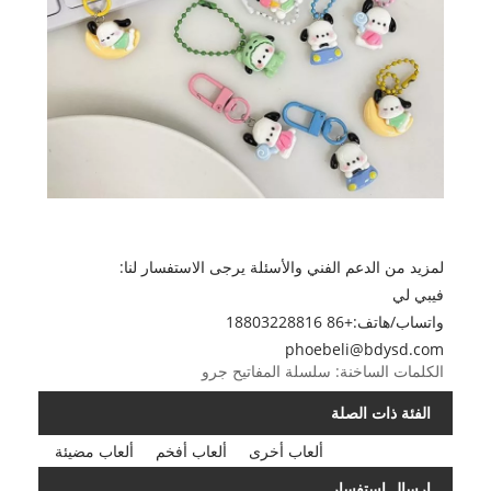
لمزيد من الدعم الفني والأسئلة يرجى الاستفسار لنا:
فيبي لي
واتساب/هاتف:
+86 18803228816
phoebeli@bdysd.com
الكلمات الساخنة: سلسلة المفاتيح جرو
الفئة ذات الصلة
ألعاب أخرى
ألعاب أفخم
ألعاب مضيئة
إرسال استفسار