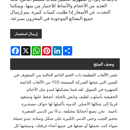
العديد من الأحجام والأنماط للاختيار من بينها، ويمكننا
التحدث عن الأسعار إذا طلبت كميات كبيرة. يتم إرسال
جميع البضائع الموجودة في المخزون بسرعة.
إرسال استفسار
Facebook
WhatsApp
X
Pinterest
LinkedIn
Share
وصف المنتج
تعتبر الألعاب القطيفة ذات الختم الناعم الخالية من السقوف في
الصين التي تنتجها الشركة المصنعة YSD من الألعاب الناعمة
الشهيرة في السوق. لقد قمنا بتشكيلها لتبدو مثل الأختام
الحقيقية بأسلوب لطيف ونابض بالحياة. اضغط عليها وستعود
قريبًا إلى شكلها الأصلي. الدمية بأكملها لها حواف مستديرة
ناعمة. نحن نصنع أحجامًا مختلفة، بدءًا من الدمى الصغيرة
بحجم الجيب وحتى الدمى الكبيرة على شكل وسادة. تبدو جميلة
سواء كنت تحملها أو تضعها في جميع أنحاء غرفتك، وسيحبها كل