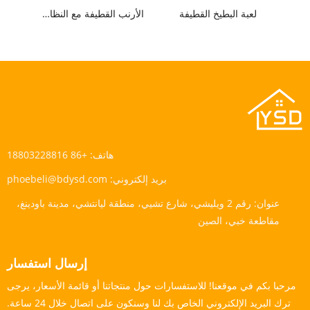
لعبة البطيخ القطيفة
الأرنب القطيفة مع النظارات
هاتف:
+86 18803228816
بريد إلكتروني:
phoebeli@bdysd.com
عنوان:
رقم 2 ويليشي، شارع تشيي، منطقة ليانتشي، مدينة باودينغ،
مقاطعة خبي، الصين
إرسال استفسار
مرحبا بكم في موقعنا! للاستفسارات حول منتجاتنا أو قائمة الأسعار، يرجى
ترك البريد الإلكتروني الخاص بك لنا وسنكون على اتصال خلال 24 ساعة.