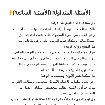
الأسئلة المتداولة (الأسئلة الشائعة)
هل ستفقد اللعبة القطيفة الفراء؟
بالكاد ستلاحظ سقوط الفراء عند استخدامه وغسله بلطف. يعد
وجود القليل من الفراء المفكوك على الدمى الجديدة أمرًا
طبيعيًا تمامًا، ويمكنك فقط التربيت عليه برفق للتخلص منه.
هل للمنتج روائح غريبة؟
نترك جميع المنتجات الجديدة في مناطق جيدة التهوية للتخلص
من الروائح قبل التسليم. عادة، لن تشم رائحة أي شيء حاد بعد
فتح العبوة. إذا كنت حساسًا للروائح، فقط اتركه في منطقة
جيدة التهوية لفترة قصيرة قبل الاستخدام.
هل يمكننا تغيير الألوان وتصميمات الوجه؟
نحن نقبل الطلبات بالجملة للأنماط المخصصة ومطابقة الألوان.
هناك حد أدنى لكمية الطلب للتخصيص، يمكنك الاتصال بنا
للتحدث عن تفاصيل محددة.
هل تبدو الدمى ذات الأحجام المختلفة مختلفة تمامًا عند اللمس؟
نستخدم نفس القماش لجميع المقاسات. الاختلافات الوحيدة هي