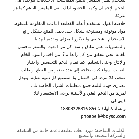
الحجم الإجمالي وكمية الحشو، لذلك يبقى الملمس الناعم كما هو
تقريبًا.
خلاصة القول، تستخدم ألعابنا القطيفة الناعمة المقاومة للسقوط
مواد موثوقة ومصنوعة بشكل جيد. يعمل المنتج بشكل رائع
للاستخدام الشخصي والديكور المنزلي وتقديم الهدايا
والمشتريات على نطاق واسع. كل من الجودة والسعر تنافسي
للغاية. نحن نتحقق من كل رابط بدءًا من اختيار المواد الخام
والإنتاج وحتى التسليم. كما نقدم الدعم للتخصيص واختبار
العينات. سواء كنت بحاجة إلى عدد صغير من القطع أو طلب
ضخم، فلا تتردد في الاتصال بنا. سنصنع كل دمية بعناية، ونبذل
قصارى جهدنا لتلبية جميع متطلبات الشراء الخاصة بك.
لمزيد من الدعم الفني والأسئلة يرجى الاستفسار لنا:
فيبي لي
واتساب/الهاتف: +86 18803228816
phoebeli@bdysd.com
الكلمات الساخنة: مورد ألعاب قطيفة ناعمة خالية من السقيفة
والشركة المصنعة والمصنع