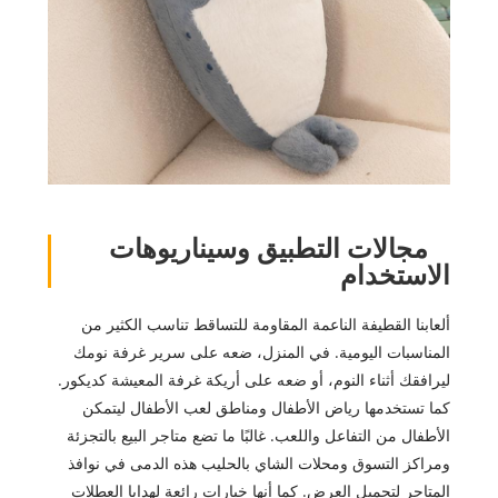
مجالات التطبيق وسيناريوهات
الاستخدام
ألعابنا القطيفة الناعمة المقاومة للتساقط تناسب الكثير من
المناسبات اليومية. في المنزل، ضعه على سرير غرفة نومك
ليرافقك أثناء النوم، أو ضعه على أريكة غرفة المعيشة كديكور.
كما تستخدمها رياض الأطفال ومناطق لعب الأطفال ليتمكن
الأطفال من التفاعل واللعب. غالبًا ما تضع متاجر البيع بالتجزئة
ومراكز التسوق ومحلات الشاي بالحليب هذه الدمى في نوافذ
المتاجر لتجميل العرض. كما أنها خيارات رائعة لهدايا العطلات