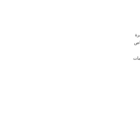
رة
خاص
خصومات