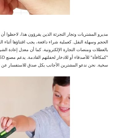
مديرو المشتريات وتجار التجزئة الذين يقرؤون هذا، لاحظوا أن 
الحجم وسهلة النقل. كعملية شراء دافعة، يجب اقتناؤها أثناء ا
بالعطلات ومنصات التجارة الإلكترونية. كما أن معدل إعادة الشراء
سخية. نحن ندعو المشترين الأجانب بكل صدق للاستفسار عن فرص 