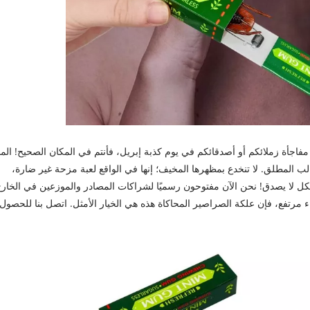
مفاجأة زملائكم أو أصدقائكم في يوم كذبة إبريل، فأنتم في المكان الصحيح! المن
 ملك المقالب المطلق. لا تنخدع بمظهرها المخيف؛ إنها في الواقع لعبة مزحة غير ضارة،
لا يصدق! نحن الآن مفتوحون رسميًا لشراكات المصادر والموزعين في الخارج.
مرتفع، فإن علكة الصراصير المحاكاة هذه هي الخيار الأمثل. اتصل بنا للحصول