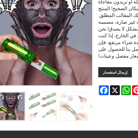
لة أو تريدون مفاجأة
مكان الصحيح! المنتج
- هو ملك المقالب المطلق.
حة غير ضارة، مصممة
بشكل لا يصدق! نحن
في الخارج. إذا كنت
ة شراء مرتفع، فإن
تصل بنا للحصول على
ار مفصل وعينات!
إرسال استفسار
Facebook
WhatsApp
X
Pintere
L