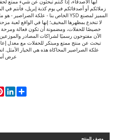
أيها الأصدقاء، إذا كنتم تبحثون عن شيء ممتع لحف
زملائكم أو أصدقائكم في يوم كذبة إبريل، فأنتم في ال
المميز لمصنع YSD الخاص بنا - علكة الصراصير 
لا تنخدع بمظهرها المخيف؛ إنها في الواقع لعبة مز
خصيصًا للحفلات، ومضمونة أن تكون فعالة ومرحة 
الآن مفتوحون رسميًا لشراكات المصادر والموزعين 
تبحث عن منتج ممتع ومبتكر للحفلات مع معدل إعاد
علكة الصراصير المحاكاة هذه هي الخيار الأمثل. ا
عرض أسع
st
inkedIn
Share
وصف المنتج