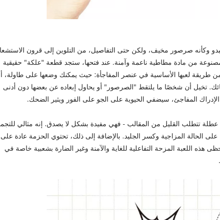
بدو وكأنه صرصور مخيف، ولكن حتى التفاصيل، من التلوين إلى قرون الاستشعا
 مصنوعة من مادة مطاطية ناعمة وآمنة. عند فتحها، ستجد قطعة "علكة" حقيقية
 تكمن طريقة لعبها الأساسية في عنصر المفاجأة: حيث يمكنك وضعها على طاولة، أ
ئك. تخيل أن شخصًا ما يلتقط "الصرصور" أو يحاول إبعاده عن بعضها دون أدنى
 الإدراك المفاجئ، سيضفي الحيوية على الجو على الفور ويثير الضحك.
 أي عطلة تتطلب القليل من المقالب - فهي مفيدة بشكل لا يصدق. إنه مثالي للتجم
ة على الحالة المزاجية وكسر الجليد. بالإضافة إلى ذلك، تحتوي الحزمة عادة على
ى هذه اللعبة المزحة التفاعلية للغاية والآمنة وغير الضارة بشعبية خاصة في