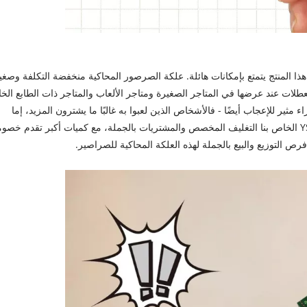
هذا المنتج يتمتع بإمكانات هائلة. علكة الصرصور المحاكية منخفضة التكلفة وصغي
لعطلات عند عرضها في المتاجر الصغيرة ومتاجر الألعاب والمتاجر ذات الطابع ال
 مثير للإعجاب أيضًا - فالأشخاص الذين لعبوا به غالبًا ما يشترون المزيد، إما
"كمكافأة" للأصدقاء أو للادخار لحفلتهم القادمة. يدعم مصنع YSD الخاص بنا التغليف المخصص والمشتريات بالجملة، مع كميات أكبر تقدم 
التوزيع والبيع بالجملة لهذه العلكة المحاكية للصراصير.