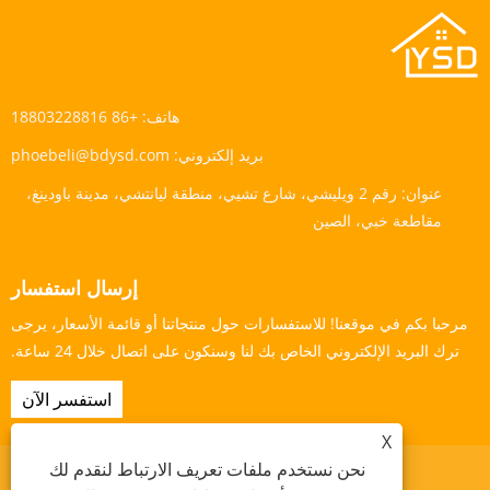
هاتف:
+86 18803228816
بريد إلكتروني:
phoebeli@bdysd.com
عنوان:
رقم 2 ويليشي، شارع تشيي، منطقة ليانتشي، مدينة باودينغ،
مقاطعة خبي، الصين
إرسال استفسار
مرحبا بكم في موقعنا! للاستفسارات حول منتجاتنا أو قائمة الأسعار، يرجى
ترك البريد الإلكتروني الخاص بك لنا وسنكون على اتصال خلال 24 ساعة.
استفسر الآن
X
نحن نستخدم ملفات تعريف الارتباط لنقدم لك