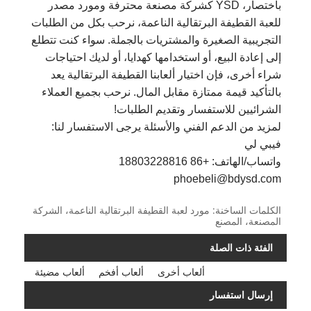
باختصار، YSD كشركة مصنعة محترفة ومورد مصدر
للعبة القطيفة البرتقالية الناعمة، نرحب بكل من الطلبات
التجريبية الصغيرة والمشتريات بالجملة. سواء كنت تتطلع
إلى إعادة البيع، أو استخدامها كهدايا، أو لديك احتياجات
شراء أخرى، فإن اختيار ألعابنا القطيفة البرتقالية يعد
بالتأكيد قيمة ممتازة مقابل المال. نرحب بجميع العملاء
الشرائيين للاستفسار وتقديم الطلبات!
لمزيد من الدعم الفني والأسئلة يرجى الاستفسار لنا:
فيبي لي
واتساب/الهاتف: +86 18803228816
phoebeli@bdysd.com
الكلمات الساخنة: مورد لعبة القطيفة البرتقالية الناعمة، الشركة
المصنعة، المصنع
الفئة ذات الصلة
ألعاب أخرى
ألعاب أفخم
ألعاب مضيئة
إرسال استفسار