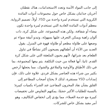
إلى جانب المواد الآمنة وتعدد الاستخدامات، هناك نقطتان
أخريان جذابتان بشكل خاص حول مجموعات أدوات المائدة
الكروية التي تستخدم لمرة واحدة من YSD. أولاً، تصميم الرواية.
معظم أدوات المائدة العادية التي تستخدم لمرة واحدة تكون
بيضاء أو شفافة، ولكن هذه المجموعة، على شكل كرة، ذات
ألوان زاهية ويمكن التعرف عليها بسهولة، وتبدو أنيقة سواء تم
وضعها على طاولة مطعم أو طاولة قهوة في المنزل. يقول
العديد من الآباء أن أطفالهم يصبحون أكثر نشاطًا في تناول
الطعام بعد شرائها، لأنهم يحبون الملعقة التي على شكل كرة
القدم. ثانيا، أنها فعالة من حيث التكلفة. يتم بيعها كمجموعة، بما
في ذلك الأطباق والأوعية والملاعق والشوك، مما يجعلها أرخص
بكثير من شراء هذه العناصر بشكل فردي. علاوة على ذلك، فإن
إمدادات YSD مستقرة، لذلك لا يحتاج أصحاب المطاعم إلى
القلق بشأن نفاد المخزون المفاجئ عند الشراء بكميات كبيرة؛
بالنسبة للطلبات الأكبر حجمًا، يمكنهم التفاوض على تخفيضات
كبيرة مع خدمة العملاء، مما يؤدي إلى انخفاض التكاليف، وهو
أمر مفيد بشكل خاص للشركات.