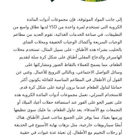
إلى جانب المواد الموثوقة، فإن مجموعات أدوات المائدة
الكروية التي تستخدم لمرة واحدة من YSD لديها نطاق واسع من
التطبيقات. في صناعة الخدمات الغذائية، تقوم العديد من مطاعم
الوجبات السريعة وأكشاك الوجبات الخفيفة ومحلات الشاي
بالحليب بشراء هذه الأطباق - على سبيل المثال، تستخدم محلات
الهامبرغر والدجاج المقلي أطباق على شكل كرة سلة لتقديم
الطعام، مما يسمح للعملاء بالتقاط الصور ومشاركتها على
وسائل التواصل الاجتماعي، وبالتالي الترويج للأعمال. وغني عن
القول أن الأطفال في المطاعم المناسبة للعائلة يكونون أكثر
حماسًا لتناول الطعام عندما يرون أوعية على شكل كرة قدم.
للاستخدام المنزلي، تعمل مجموعات أدوات المائدة الكروية هذه
على تغيير الجو على الفور عند استضافة حفلات أعياد الميلاد أو
التجمعات مع الأصدقاء. بعد تناول الطعام، ما عليك سوى تنظيفها
ورميها بعيدًا، مما يوفر على الجميع متاعب غسل الأطباق. هناك
أيضًا سيناريوهات خارجية، مثل نزهات نهاية الأسبوع في الحديقة
أو رحلات التخييم مع الأطفال. إن تعبئة عدة عبوات في حقيبة