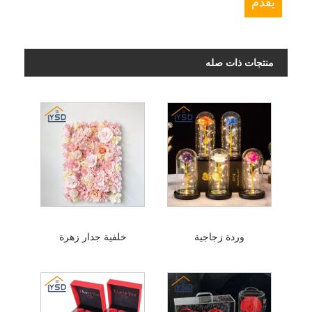
منتجات ذات صله
وردة زجاجية
خلفية جدار زهرة