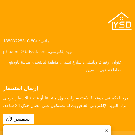
هاتف:
+86 18803228816
بريد إلكتروني:
phoebeli@bdysd.com
عنوان:
رقم 2 ويليشي، شارع تشيي، منطقة ليانتشي، مدينة باودينغ،
مقاطعة خبي، الصين
إرسال استفسار
مرحبا بكم في موقعنا! للاستفسارات حول منتجاتنا أو قائمة الأسعار، يرجى
ترك البريد الإلكتروني الخاص بك لنا وسنكون على اتصال خلال 24 ساعة.
استفسر الآن
X