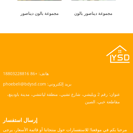
مجموعة ديناصور بالون
مجموعة بالون ديناصور
هاتف:
+86 18803228816
بريد إلكتروني:
phoebeli@bdysd.com
عنوان:
رقم 2 ويليشي، شارع تشيي، منطقة ليانتشي، مدينة باودينغ،
مقاطعة خبي، الصين
إرسال استفسار
مرحبا بكم في موقعنا! للاستفسارات حول منتجاتنا أو قائمة الأسعار، يرجى