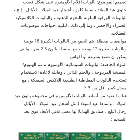
تصميم الموضوع: بالونات أفلام الألومنيوم على شكل قصب
حلوى عيد الميلاد ، سانتا كلوز ، أشجار عيد الميلاد ، الأيائل ، إلخ ،
البالونات الورقية الملونة بالنجوم الذهبية ، والبالونات الكلاسيكية
الحمراء والأخضر ، وما إلى ذلك ، لتلبية احتياجات موضوعات
العطلات.
مواصفات مغطاة: يتم الجمع بين البالونات الكبيرة 18 بوصة
وبالونات صغيرة 12 بوصة ، مع سلسلة بالون 2.5 متر ، والتي
يمكن أن تصنع بسرعة أو أقواس.
المواد الخاصة: البالونات السينمائية الألومنيوم تدعم الهليوم/
المضخة المزدوجة ، والختم الذاتي ، وقابلة لإعادة الاستخدام ؛
تستخدم البالونات المطاطية الطبيعية اللاتكس السميكة ، مع
معدل كسر أقل من 3 ٪.
هناك العديد من أنماط بالونات الألومنيوم في مجموعة بالون عيد
الميلاد ، وأنماط عيد الميلاد (مثل أشجار عيد الميلاد ، الأيائل ،
رجال الثلج ، صناديق الهدايا) لها معنى ثلاثي الأبعاد قوي بعد
التضخم ؛