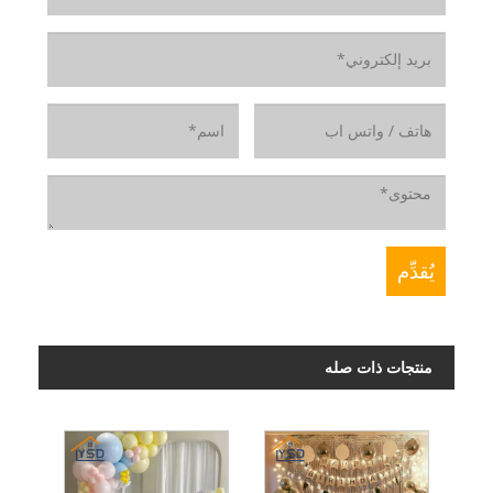
منتجات ذات صله