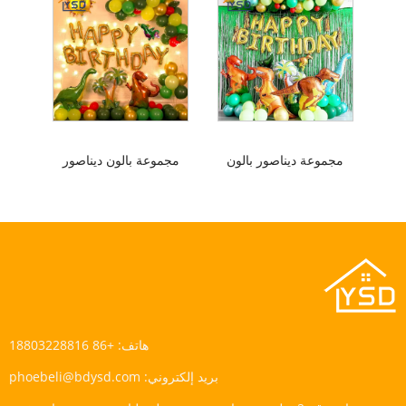
مجموعة ديناصور بالون
مجموعة بالون ديناصور
هاتف:
+86 18803228816
بريد إلكتروني:
phoebeli@bdysd.com